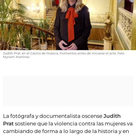
VÍDEOS
CONTACTAR
FIESTAS EN EL ALTO ARAGÓN
FIESTAS DE SAN LORENZO
AGENDA
Judith Prat, en el Casino de Huesca, momentos antes de iniciarse el acto. Foto
CARTELERA
Myriam Martínez
FARMACIAS
HORÓSCOPO
ESQUELAS
CLUB DEL AMIGO MILITANTE
La fotógrafa y documentalista oscense
Judith
INICIAR SESIÓN
Prat
sostiene que la violencia contra las mujeres va
cambiando de forma a lo largo de la historia y en