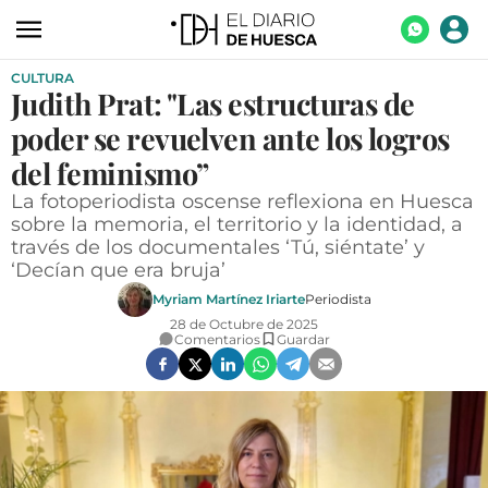
CULTURA
ACTUALIDAD
Judith Prat: "Las estructuras de
ECONOMÍA
poder se revuelven ante los logros
TECNOLOGÍA
del feminismo”
La fotoperiodista oscense reflexiona en Huesca
TURISMO
sobre la memoria, el territorio y la identidad, a
través de los documentales ‘Tú, siéntate’ y
AGROALIMENTACIÓN
‘Decían que era bruja’
DEPORTES
Myriam Martínez Iriarte
Periodista
28 de Octubre de 2025
CULTURA
Comentarios
Guardar
SOCIEDAD
OPINIÓN
GALERÍAS