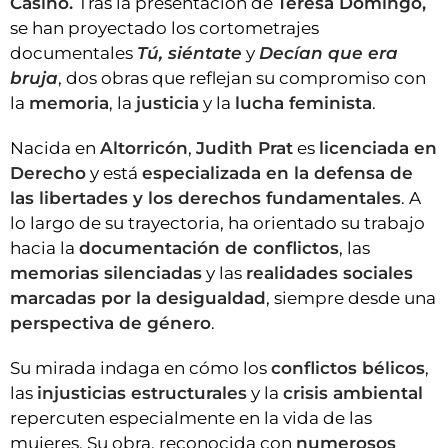
Casino.
Tras la presentación de
Teresa Domingo,
se han proyectado los cortometrajes
documentales
Tú, siéntate
y
Decían que era
bruja
, dos obras que reflejan su compromiso con
la
memoria
, la
justicia
y la
lucha feminista
.
Nacida en
Altorricón
,
Judith Prat
es
licenciada en
Derecho
y está
especializada en la defensa de
las libertades y los derechos fundamentales
. A
lo largo de su trayectoria, ha orientado su trabajo
hacia la
documentación de conflictos
, las
memorias silenciadas
y las
realidades sociales
marcadas por la desigualdad
, siempre desde una
perspectiva de género
.
Su mirada indaga en cómo los
conflictos bélicos
,
las
injusticias estructurales
y la
crisis ambiental
repercuten especialmente en la vida de las
mujeres. Su obra, reconocida con
numerosos