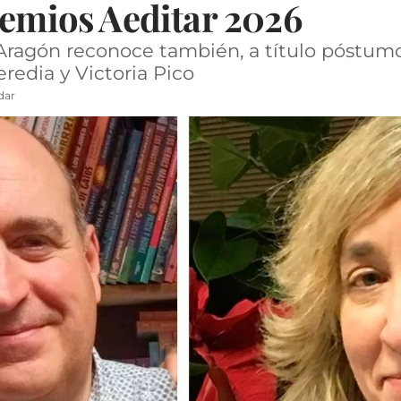
remios Aeditar 2026
Aragón reconoce también, a título póstumo,
edia y Victoria Pico
dar