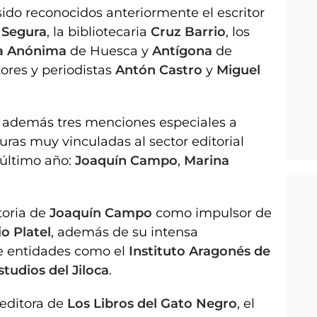
ido reconocidos anteriormente el escritor
 Segura
, la bibliotecaria
Cruz Barrio
, los
a Anónima
de Huesca y
Antígona
de
ores y periodistas
Antón Castro
y
Miguel
rá además tres menciones especiales a
uras muy vinculadas al sector editorial
 último año:
Joaquín Campo
,
Marina
toria de
Joaquín Campo
como impulsor de
io Platel
, además de su intensa
de entidades como el
Instituto Aragonés de
tudios del Jiloca
.
 editora de
Los Libros del Gato Negro
, el