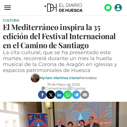
CULTURA
ACTUALIDAD
El Mediterráneo inspira la 35
ECONOMÍA
edición del Festival Internacional
TECNOLOGÍA
en el Camino de Santiago
La cita cultural, que se ha presentado este
TURISMO
martes, recorrerá durante un mes la huella
musical de la Corona de Aragón en iglesias y
AGROALIMENTACIÓN
espacios patrimoniales de Huesca
DEPORTES
Myriam Martínez Iriarte
Periodista
19 de Mayo de 2026
CULTURA
Comentarios
Guardar
SOCIEDAD
OPINIÓN
GALERÍAS