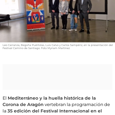
VÍDEOS
CONTACTAR
FIESTAS EN EL ALTO ARAGÓN
FIESTAS DE SAN LORENZO
AGENDA
Leo Carranza, Begoña Puértolas, Luis Calvo y Carlos Sampériz, en la presentación del
CARTELERA
Festival Camino de Santiago. Foto Myriam Martínez
FARMACIAS
HORÓSCOPO
ESQUELAS
CLUB DEL AMIGO MILITANTE
El
Mediterráneo y la huella histórica de la
INICIAR SESIÓN
Corona de Aragón
vertebran la programación de
la
35 edición del Festival Internacional en el