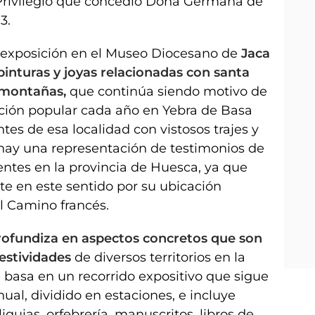
 Privilegio que concedió Doña Germana de
13.
la exposición en el Museo Diocesano de
Jaca
pinturas y joyas relacionadas con santa
 montañas,
que continúa siendo motivo de
ación popular cada año en Yebra de Basa
tes de esa localidad con vistosos trajes y
hay una representación de testimonios de
entes en la provincia de Huesca, ya que
e en este sentido por su ubicación
el Camino francés.
rofundiza en aspectos concretos que son
festividades
de diversos territorios en la
e basa en un recorrido expositivo que sigue
nual, dividido en estaciones, e incluye
liquias, orfebrería, manuscritos, libros de