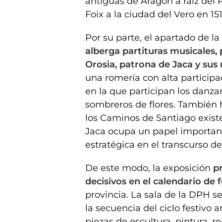
antiguas de Aragón a raíz del
Foix a la ciudad del Vero en 15
Por su parte, el apartado de 
alberga partituras musicales, 
Orosia, patrona de Jaca y sus
una romería con alta particip
en la que participan los danzan
sombreros de flores. También 
los Caminos de Santiago exist
Jaca ocupa un papel important
estratégica en el transcurso d
De este modo, la exposición
p
decisivos en el calendario de 
provincia. La sala de la DPH s
la secuencia del ciclo festivo a
piezas de escultura, pintura, re