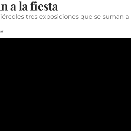
 a la fiesta
rcoles tres exposiciones que se suman a la
ar