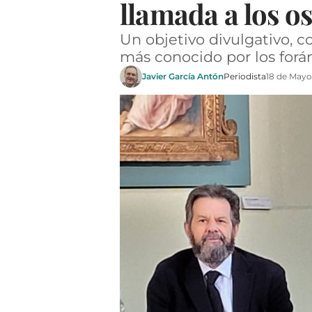
llamada a los o
Un objetivo divulgativo, c
más conocido por los forá
Javier García Antón
Periodista
18 de Mayo