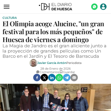
CULTURA
ACTUALIDAD
El Olimpia acoge Alucine, "un gran
ECONOMÍA
festival para los más pequeños" de
TECNOLOGÍA
Huesca de viernes a domingo
La Magia de Jandro es el gran aliciente junto a
TURISMO
la proyección de grandes películas como Un
Barco en el Jardín y El Tesoro de Barracuda
AGROALIMENTACIÓN
Javier García Antón
Periodista
DEPORTES
28 de Enero de 2026
Comentarios
Guardar
CULTURA
SOCIEDAD
OPINIÓN
GALERÍAS