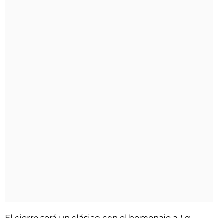
El cierre será un clásico con el homenaje a
La