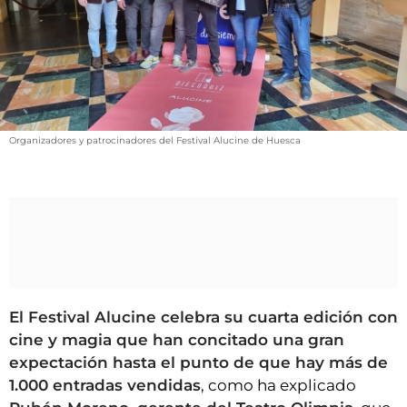
VÍDEOS
CONTACTAR
FIESTAS EN EL ALTO ARAGÓN
FIESTAS DE SAN LORENZO
AGENDA
Organizadores y patrocinadores del Festival Alucine de Huesca
CARTELERA
FARMACIAS
HORÓSCOPO
ESQUELAS
CLUB DEL AMIGO MILITANTE
El Festival Alucine celebra su cuarta edición con
cine y magia que han concitado una gran
expectación hasta el punto de que hay más de
INICIAR SESIÓN
1.000 entradas vendidas
, como ha explicado