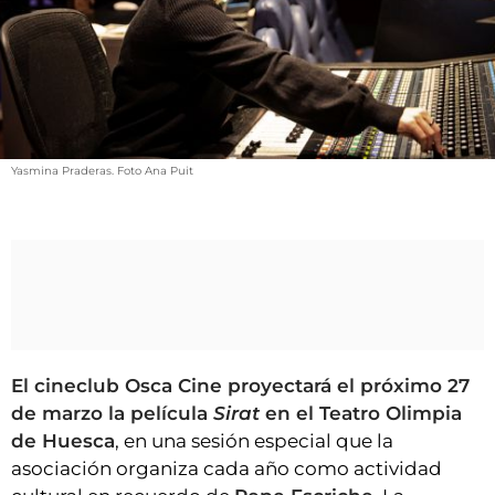
VÍDEOS
CONTACTAR
FIESTAS EN EL ALTO ARAGÓN
FIESTAS DE SAN LORENZO
AGENDA
Yasmina Praderas. Foto Ana Puit
CARTELERA
FARMACIAS
HORÓSCOPO
ESQUELAS
CLUB DEL AMIGO MILITANTE
El cineclub Osca Cine proyectará el próximo 27
de marzo la película
Sirat
en el Teatro Olimpia
de Huesca
, en una sesión especial que la
INICIAR SESIÓN
asociación organiza cada año como actividad