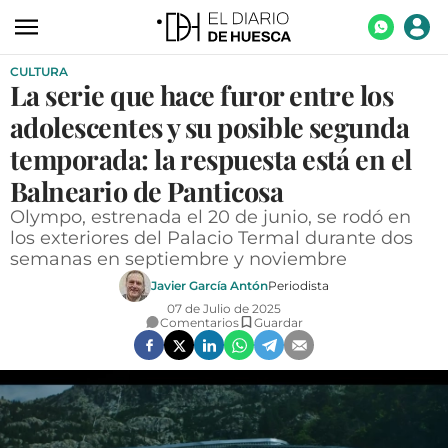
CULTURA
ACTUALIDAD
La serie que hace furor entre los
ECONOMÍA
adolescentes y su posible segunda
TECNOLOGÍA
temporada: la respuesta está en el
Balneario de Panticosa
TURISMO
Olympo, estrenada el 20 de junio, se rodó en
AGROALIMENTACIÓN
los exteriores del Palacio Termal durante dos
semanas en septiembre y noviembre
DEPORTES
Javier García Antón
Periodista
CULTURA
07 de Julio de 2025
Comentarios
Guardar
SOCIEDAD
OPINIÓN
GALERÍAS