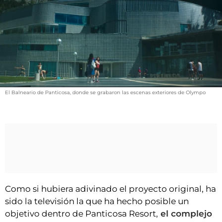
VÍDEOS
CONTACTAR
FIESTAS EN EL ALTO ARAGÓN
FIESTAS DE SAN LORENZO
AGENDA
CARTELERA
El Balneario de Panticosa, donde se grabaron las escenas exteriores de Olympo
FARMACIAS
HORÓSCOPO
ESQUELAS
CLUB DEL AMIGO MILITANTE
Como si hubiera adivinado el proyecto original, ha
INICIAR SESIÓN
sido la televisión la que ha hecho posible un
objetivo dentro de Panticosa Resort,
el complejo