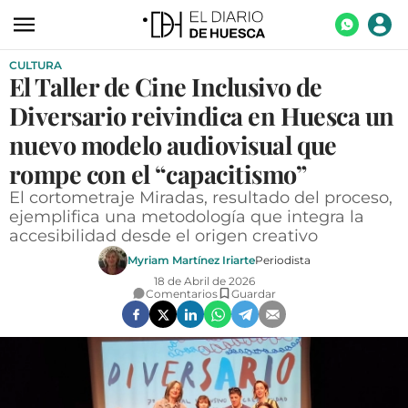
CULTURA
ACTUALIDAD
El Taller de Cine Inclusivo de
ECONOMÍA
Diversario reivindica en Huesca un
TECNOLOGÍA
nuevo modelo audiovisual que
rompe con el “capacitismo”
TURISMO
El cortometraje Miradas, resultado del proceso,
AGROALIMENTACIÓN
ejemplifica una metodología que integra la
accesibilidad desde el origen creativo
DEPORTES
Myriam Martínez Iriarte
Periodista
CULTURA
18 de Abril de 2026
Comentarios
Guardar
SOCIEDAD
OPINIÓN
GALERÍAS