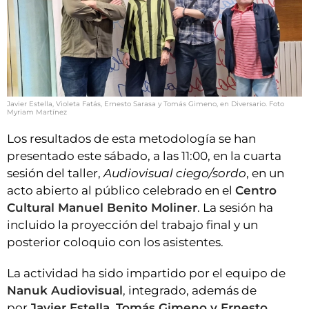
Javier Estella, Violeta Fatás, Ernesto Sarasa y Tomás Gimeno, en Diversario. Foto
Myriam Martínez
Los resultados de esta metodología se han
presentado este sábado, a las 11:00, en la cuarta
sesión del taller,
Audiovisual ciego/sordo
, en un
acto abierto al público celebrado en el
Centro
Cultural Manuel Benito Moliner
. La sesión ha
incluido la proyección del trabajo final y un
posterior coloquio con los asistentes.
La actividad ha sido impartido por el equipo de
Nanuk Audiovisual
, integrado, además de
por
Javier Estella, Tomás Gimeno y Ernesto