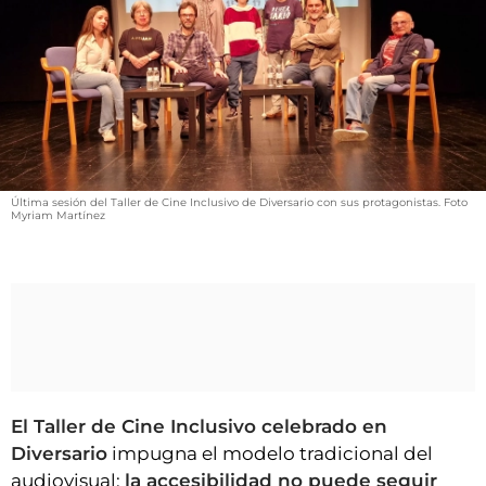
VÍDEOS
CONTACTAR
FIESTAS EN EL ALTO ARAGÓN
FIESTAS DE SAN LORENZO
AGENDA
CARTELERA
Última sesión del Taller de Cine Inclusivo de Diversario con sus protagonistas. Foto
Myriam Martínez
FARMACIAS
HORÓSCOPO
ESQUELAS
CLUB DEL AMIGO MILITANTE
El Taller de Cine Inclusivo celebrado en
INICIAR SESIÓN
Diversario
impugna el modelo tradicional del
audiovisual:
la accesibilidad no puede seguir