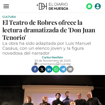
CULTURA
ACTUALIDAD
El Teatro de Robres ofrece la
ECONOMÍA
lectura dramatizada de 'Don Juan
TECNOLOGÍA
Tenorio'
La obra ha sido adaptada por Luis Manuel
TURISMO
Casáus, con un elenco joven y la figura
novedosa del narrador
AGROALIMENTACIÓN
Carlos Neofato
30 de Noviembre de 2025
DEPORTES
Comentarios
Guardar
CULTURA
SOCIEDAD
OPINIÓN
GALERÍAS