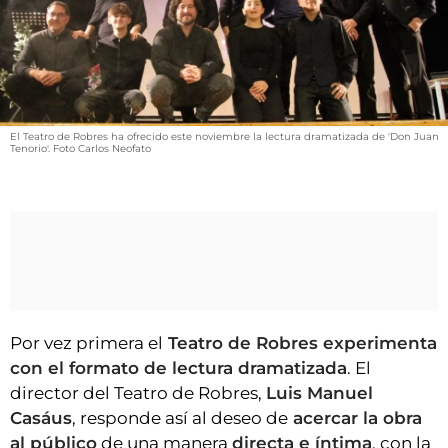
VÍDEOS
CONTACTAR
AGENDA
CARTELERA
El Teatro de Robres ha ofrecido este noviembre la lectura dramatizada de 'Don Juan
FARMACIAS
Tenorio'. Foto Carlos Neofato
HORÓSCOPO
ESQUELAS
CLUB DEL AMIGO MILITANTE
INICIAR SESIÓN
Por vez primera el
Teatro de Robres experimenta
con el formato de lectura dramatizada
. El
director del Teatro de Robres,
Luis Manuel
Casáus
, responde así al deseo de
acercar la obra
al público
de una manera
directa e íntima
, con la