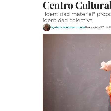
Centro Cultura
"Identidad material" propon
identidad colectiva
Myriam Martínez Iriarte
Periodista
27 de 