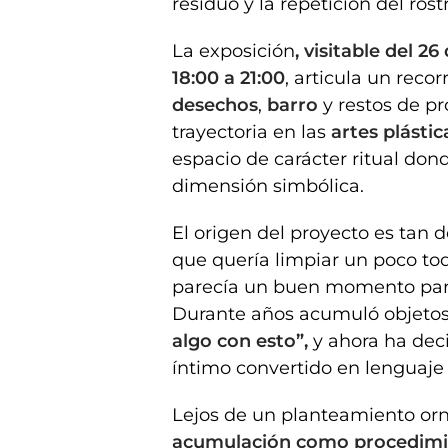
residuo y la repetición del ros
La exposición
, visitable del 2
18:00 a 21:00
, articula un reco
desechos
,
barro
y restos de pr
trayectoria en las
artes plástic
espacio de carácter ritual do
dimensión simbólica.
El origen del proyecto es tan
que quería limpiar un poco tod
parecía un buen momento para j
Durante años acumuló objetos
algo con esto”,
y ahora ha deci
íntimo convertido en lenguaje 
Lejos de un planteamiento orn
acumulación
como procedimie