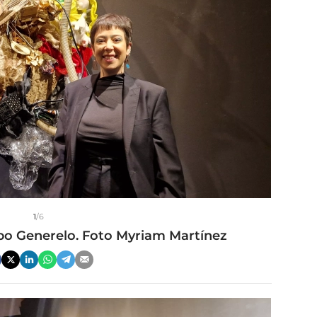
1
/6
spo Generelo. Foto Myriam Martínez