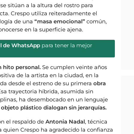
se sitúan a la altura del rostro para
cta. Crespo utiliza reiteradamente el
logía de una
“masa emocional”
común,
onocerse en la superficie ajena.
al de WhatsApp
para tener la mejor
 hito personal.
Se cumplen veinte años
itiva de la artista en la ciudad, en la
ada desde el estreno de su primera
obra
a trayectoria híbrida, asumida sin
ciplinas, ha desembocado en un lenguaje
objeto plástico dialogan sin jerarquías.
n el respaldo de
Antonia Nadal
, técnica
a quien Crespo ha agradecido la confianza