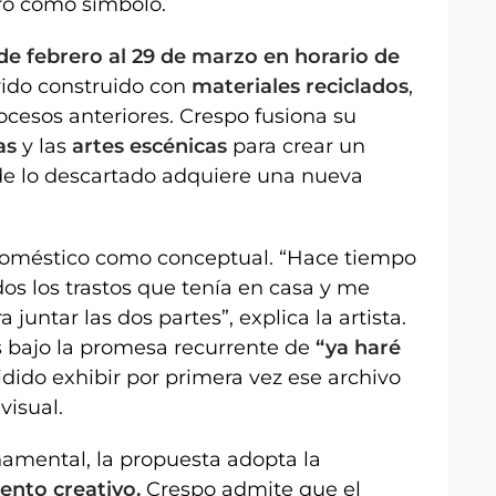
tro como símbolo.
6 de febrero al 29 de marzo en horario de
rrido construido con
materiales reciclados
,
ocesos anteriores. Crespo fusiona su
as
y las
artes escénicas
para crear un
nde lo descartado adquiere una nueva
 doméstico como conceptual. “Hace tiempo
os los trastos que tenía en casa y me
untar las dos partes”, explica la artista.
 bajo la promesa recurrente de
“ya haré
dido exhibir por primera vez ese archivo
visual.
amental, la propuesta adopta la
nto creativo.
Crespo admite que el