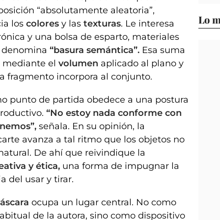
osición “absolutamente aleatoria”,
Lo m
ia los
colores
y las
texturas
. Le interesa
rónica y una bolsa de esparto, materiales
ue denomina
“basura semántica”.
Esa suma
n mediante el
volumen
aplicado al plano y
a fragmento incorpora al conjunto.
 punto de partida obedece a una postura
productivo.
“No estoy nada conforme con
enemos”,
señala. En su opinión, la
arte avanza a tal ritmo que los objetos no
natural. De ahí que reivindique la
eativa y ética,
una forma de impugnar la
a del usar y tirar.
áscara
ocupa un lugar central. No como
abitual de la autora, sino como dispositivo