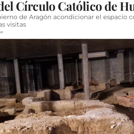
del Círculo Católico de H
obierno de Aragón acondicionar el espacio 
as visitas
ar