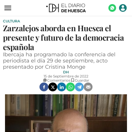
CULTURA
ACTUALIDAD
Zarzalejos aborda en Huesca el
ECONOMÍA
presente y futuro de la democracia
TECNOLOGÍA
española
Ibercaja ha programado la conferencia del
TURISMO
periodista el día 29 de septiembre, acto
presentado por Cristina Monge
AGROALIMENTACIÓN
DH
15 de Septiembre de 2022
DEPORTES
Comentarios
Guardar
CULTURA
SOCIEDAD
OPINIÓN
GALERÍAS