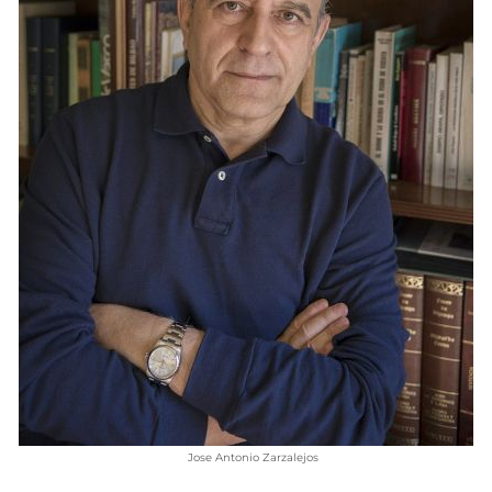
VÍDEOS
CONTACTAR
FIESTAS EN EL ALTO ARAGÓN
FIESTAS DE SAN LORENZO
AGENDA
CARTELERA
FARMACIAS
HORÓSCOPO
ESQUELAS
CLUB DEL AMIGO MILITANTE
INICIAR SESIÓN
Jose Antonio Zarzalejos