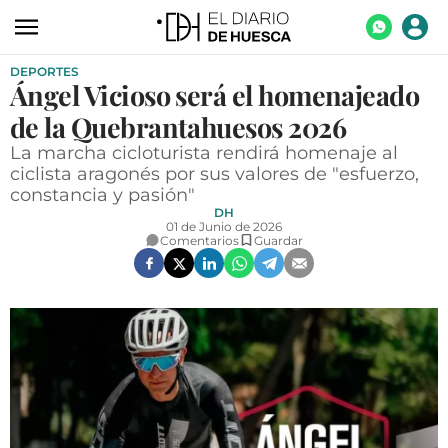
DEPORTES
ACTUALIDAD
Ángel Vicioso será el homenajeado
ECONOMÍA
de la Quebrantahuesos 2026
TECNOLOGÍA
La marcha cicloturista rendirá homenaje al
ciclista aragonés por sus valores de "esfuerzo,
TURISMO
constancia y pasión"
DH
AGROALIMENTACIÓN
01 de Junio de 2026
Comentarios
Guardar
DEPORTES
CULTURA
SOCIEDAD
OPINIÓN
GALERÍAS