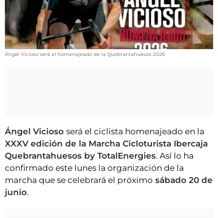
VÍDEOS
CONTACTAR
FIESTAS EN EL ALTO ARAGÓN
FIESTAS DE SAN LORENZO
Ángel Vicioso será el homenajeado de la Quebrantahuesos 2026
AGENDA
CARTELERA
FARMACIAS
HORÓSCOPO
Ángel Vicioso
será el ciclista homenajeado en la
XXXV edición de la Marcha Cicloturista Ibercaja
ESQUELAS
Quebrantahuesos by TotalEnergies
. Así lo ha
confirmado este lunes la organización de la
CLUB DEL AMIGO MILITANTE
marcha que se celebrará el próximo
sábado 20 de
junio
.
INICIAR SESIÓN