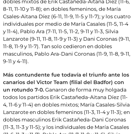
dobles mixtos de Erik Castañeda-Aitana Díez (11-6,
8-11, 11-10 y 11-8); en dobles femeninos, de María
Csales-Aitana Díez (6-11, 11-9, 11-5 y 11-7); y los cuatro
individuales por medio de María Casales (11-5, 11-4
y 11-4), Pablo Ara (7-11, 11-5, 11-2, 9-11 y 11-3, Silvia
Lanzarote (9-11, 11-8, 11-9 y 11-3) y Dani Coronas (9-11,
11-8, 11-9 y 11-7). Tan solo cedieron en dobles
masculinos, Pablo Ara-Dani Coronas (11-9, 11-8, 9-11,
9-11 y 4-11).
Más contundente fue todavía el triunfo ante los
canarios del Victor Team (filial del Badfor) con
un rotundo 7-0.
Ganaron de forma muy holgada
todos los partidos Erik Castañeda-Aitana Díez (11-
4, 11-6 y 11-4) en dobles mixtos; María Casales-Silvia
Lanzarote en dobles femeninos (11-3, 11-4 y 11-3); en
dobles masculinos Erik Castañeda-Dani Coronas
(11-3, 11-3 y 11-5); y los individuales de María Casales