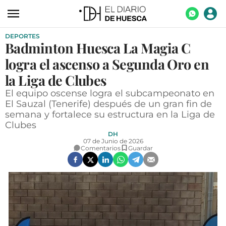
DEPORTES
ACTUALIDAD
Badminton Huesca La Magia C
ECONOMÍA
logra el ascenso a Segunda Oro en
TECNOLOGÍA
la Liga de Clubes
El equipo oscense logra el subcampeonato en
TURISMO
El Sauzal (Tenerife) después de un gran fin de
semana y fortalece su estructura en la Liga de
AGROALIMENTACIÓN
Clubes
DEPORTES
DH
07 de Junio de 2026
Comentarios
Guardar
CULTURA
SOCIEDAD
OPINIÓN
GALERÍAS