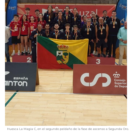
VÍDEOS
CONTACTAR
FIESTAS EN EL ALTO ARAGÓN
FIESTAS DE SAN LORENZO
AGENDA
CARTELERA
FARMACIAS
HORÓSCOPO
ESQUELAS
CLUB DEL AMIGO MILITANTE
INICIAR SESIÓN
Huesca La Magia C, en el segundo peldaño de la fase de ascenso a Segunda Oro.