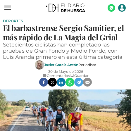
DEPORTES
ACTUALIDAD
El barbastrense Sergio Samitier, el
ECONOMÍA
más rápido de La Magia del Grial
TECNOLOGÍA
Setecientos ciclistas han completado las
pruebas de Gran Fondo y Medio Fondo, con
TURISMO
Luis Aranda primero en esta última categoría
Javier García Antón
Periodista
AGROALIMENTACIÓN
30 de Mayo de 2026
Comentarios
Guardar
DEPORTES
CULTURA
SOCIEDAD
OPINIÓN
GALERÍAS