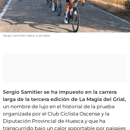
VÍDEOS
CONTACTAR
FIESTAS EN EL ALTO ARAGÓN
FIESTAS DE SAN LORENZO
Sergio Samitier lidera la prueba
AGENDA
CARTELERA
FARMACIAS
HORÓSCOPO
ESQUELAS
Sergio Samitier se ha impuesto en la carrera
larga de la tercera edición de La Magia del Grial,
CLUB DEL AMIGO MILITANTE
un nombre de lujo en el historial de la prueba
organizada por el Club Ciclista Oscense y la
INICIAR SESIÓN
Diputación Provincial de Huesca y que ha
transcurrido bajo un calor soportable por paisajes