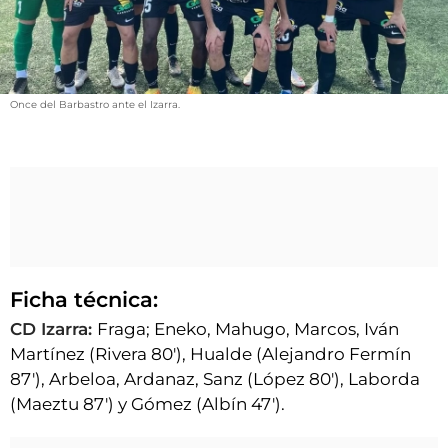
VÍDEOS
CONTACTAR
FIESTAS EN EL ALTO ARAGÓN
Once del Barbastro ante el Izarra.
FIESTAS DE SAN LORENZO
AGENDA
CARTELERA
FARMACIAS
HORÓSCOPO
Ficha técnica:
ESQUELAS
CD Izarra:
Fraga; Eneko, Mahugo, Marcos, Iván
CLUB DEL AMIGO MILITANTE
Martínez (Rivera 80'), Hualde (Alejandro Fermín
87'), Arbeloa, Ardanaz, Sanz (López 80'), Laborda
INICIAR SESIÓN
(Maeztu 87') y Gómez (Albín 47').