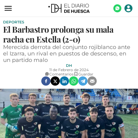
DEPORTES
ACTUALIDAD
El Barbastro prolonga su mala
ECONOMÍA
racha en Estella (2-0)
TECNOLOGÍA
Merecida derrota del conjunto rojiblanco ante
el Izarra, un rival en puestos de descenso, en
TURISMO
un partido malo
DH
AGROALIMENTACIÓN
11 de Febrero de 2024
Comentarios
Guardar
DEPORTES
CULTURA
SOCIEDAD
OPINIÓN
GALERÍAS