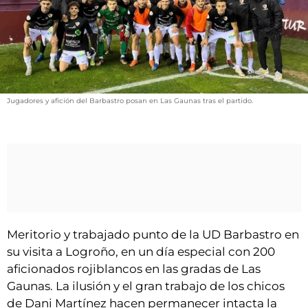
VÍDEOS
CONTACTAR
FIESTAS EN EL ALTO ARAGÓN
FIESTAS DE SAN LORENZO
AGENDA
Jugadores y afición del Barbastro posan en Las Gaunas tras el partido.
CARTELERA
FARMACIAS
HORÓSCOPO
ESQUELAS
Meritorio y trabajado punto de la UD Barbastro en
CLUB DEL AMIGO MILITANTE
su visita a Logroño, en un día especial con 200
aficionados rojiblancos en las gradas de Las
INICIAR SESIÓN
Gaunas. La ilusión y el gran trabajo de los chicos
de Dani Martínez hacen permanecer intacta la