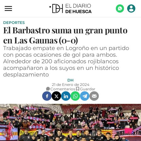
DEPORTES
ACTUALIDAD
El Barbastro suma un gran punto
ECONOMÍA
en Las Gaunas (0-0)
TECNOLOGÍA
Trabajado empate en Logroño en un partido
con pocas ocasiones de gol para ambos.
TURISMO
Alrededor de 200 aficionados rojiblancos
acompañaron a los suyos en un histórico
AGROALIMENTACIÓN
desplazamiento
DH
DEPORTES
21 de Enero de 2024
Comentarios
Guardar
CULTURA
SOCIEDAD
OPINIÓN
GALERÍAS