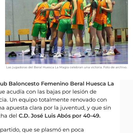
Las jugadoras del Beral Huesca La Magia celebran una victoria. Foto de archivo.
Club Baloncesto Femenino Beral Huesca La
 acudía con las bajas por lesión de
acia. Un equipo totalmente renovado con
na apuesta clara por la juventud, y que sin
cha del
C.D. José Luis Abós por 40-49.
l partido, que se plasmó en poca