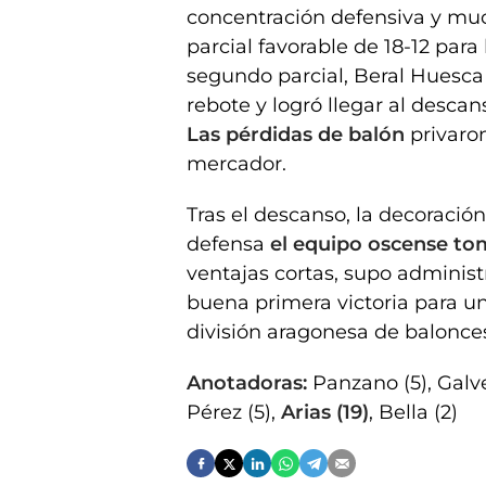
concentración defensiva y muc
parcial favorable de 18-12 para
segundo parcial, Beral Huesca
rebote y logró llegar al desca
Las pérdidas de balón
privaron
mercador.
Tras el descanso, la decoraci
defensa
el equipo oscense t
ventajas cortas, supo administra
buena primera victoria para u
división aragonesa de balonce
Anotadoras:
Panzano (5), Galvez
Pérez (5),
Arias (19)
, Bella (2)