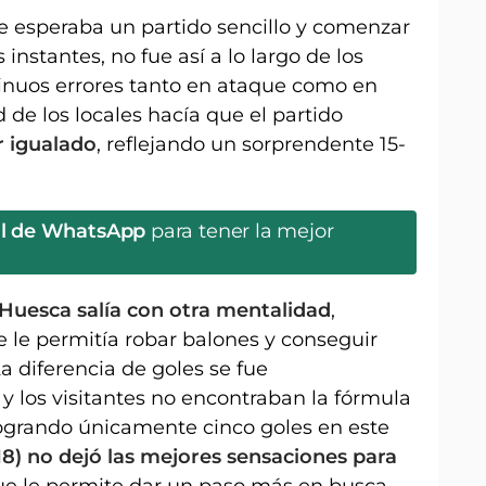
e esperaba un partido sencillo y comenzar
nstantes, no fue así a lo largo de los
inuos errores tanto en ataque como en
d de los locales hacía que el partido
 igualado
, reflejando un sorprendente 15-
al de WhatsApp
para tener la mejor
 Huesca salía con otra mentalidad
,
 le permitía robar balones y conseguir
La diferencia de goles se fue
los visitantes no encontraban la fórmula
 logrando únicamente cinco goles en este
-18) no dejó las mejores sensaciones para
ue le permite dar un paso más en busca