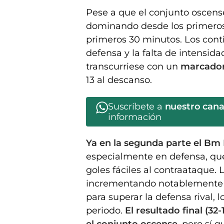
Pese a que el conjunto oscens
dominando desde los primeros i
primeros 30 minutos. Los cont
defensa y la falta de intensida
transcurriese con un
marcador
13 al descanso.
Suscríbete a
nuestro can
información
Ya en la segunda parte el Bm
especialmente en defensa, que
goles fáciles al contraataque. 
incrementando notablemente y 
para superar la defensa rival,
periodo.
El resultado final (32
el conjunto oscense,
pero sí q