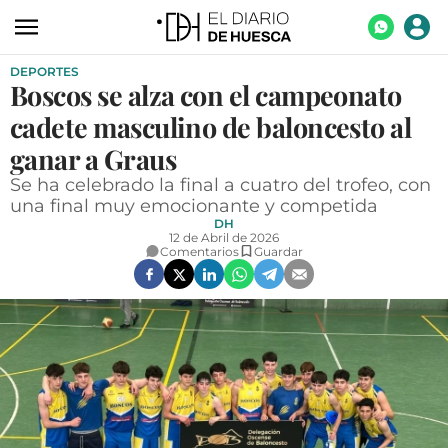
DEPORTES
ACTUALIDAD
Boscos se alza con el campeonato
ECONOMÍA
cadete masculino de baloncesto al
TECNOLOGÍA
ganar a Graus
Se ha celebrado la final a cuatro del trofeo, con
TURISMO
una final muy emocionante y competida
DH
AGROALIMENTACIÓN
12 de Abril de 2026
Comentarios
Guardar
DEPORTES
CULTURA
SOCIEDAD
OPINIÓN
GALERÍAS