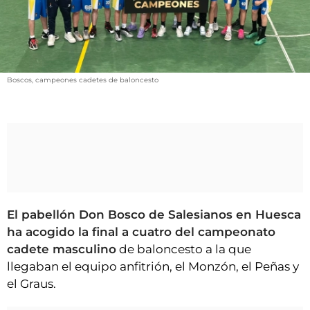
VÍDEOS
CONTACTAR
FIESTAS EN EL ALTO ARAGÓN
FIESTAS DE SAN LORENZO
Boscos, campeones cadetes de baloncesto
AGENDA
CARTELERA
FARMACIAS
HORÓSCOPO
ESQUELAS
El pabellón Don Bosco de Salesianos en Huesca
ha acogido la final a cuatro del campeonato
CLUB DEL AMIGO MILITANTE
cadete masculino
de baloncesto a la que
llegaban el equipo anfitrión, el Monzón, el Peñas y
INICIAR SESIÓN
el Graus.