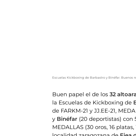
Escuelas Kickboxing de Barbastro y Binéfar. Buenos re
Buen papel el de los
32 altoa
la Escuelas de Kickboxing de
de FARKM-21 y JJ.EE-21, MEDALL
y
Binéfar
(20 deportistas) con 
MEDALLAS (30 oros, 16 platas, 1
localidad zaragozana de
Ejea 