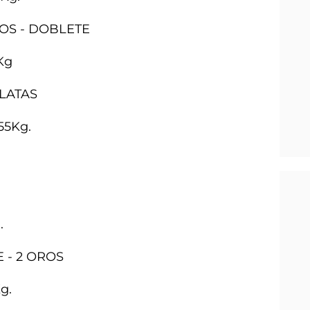
OROS - DOBLETE
Kg
PLATAS
55Kg.
.
E - 2 OROS
g.