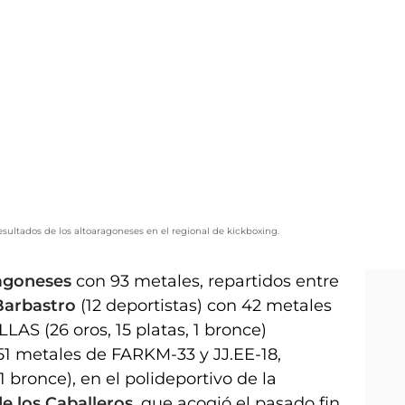
sultados de los altoaragoneses en el regional de kickboxing.
ragoneses
con 93 metales, repartidos entre
Barbastro
(12 deportistas) con 42 metales
AS (26 oros, 15 platas, 1 bronce)
51 metales de FARKM-33 y JJ.EE-18,
 bronce), en el polideportivo de la
de los Caballeros
, que acogió el pasado fin