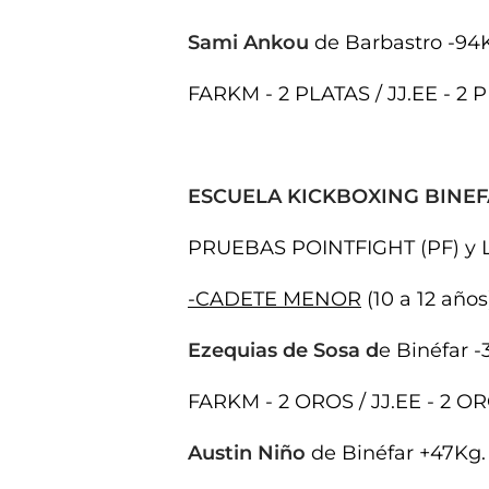
Sami Ankou
de Barbastro -94
FARKM - 2 PLATAS / JJ.EE - 2 
ESCUELA KICKBOXING BINEFAR
PRUEBAS POINTFIGHT (PF) y 
-CADETE MENOR
(10 a 12 años
Ezequias de Sosa d
e Binéfar -
FARKM - 2 OROS / JJ.EE - 2 
Austin Niño
de Binéfar +47Kg.