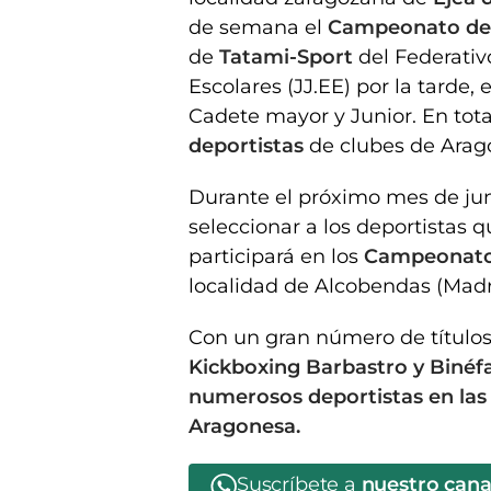
de semana el
Campeonato de 
de
Tatami-Sport
del Federati
Escolares (JJ.EE) por la tarde, 
Cadete mayor y Junior. En tota
deportistas
de clubes de Aragó
Durante el próximo mes de jun
seleccionar a los deportistas 
participará en los
Campeonato
localidad de Alcobendas (Madr
Con un gran número de título
Kickboxing Barbastro y Binéfa
numerosos deportistas en las 
Aragonesa.
Suscríbete a
nuestro can