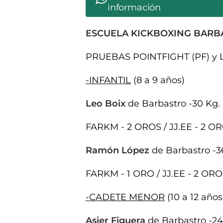
información
ESCUELA KICKBOXING BARBAS
PRUEBAS POINTFIGHT (PF) y 
-INFANTIL
(8 a 9 años)
Leo Boix
de Barbastro -30 Kg.
FARKM - 2 OROS / JJ.EE - 2 
Ramón López
de Barbastro -3
FARKM - 1 ORO / JJ.EE - 2 OR
-CADETE MENOR
(10 a 12 años
Asier Figuera
de Barbastro -24