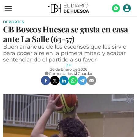
DEPORTES
ACTUALIDAD
CB Boscos Huesca se gusta en casa
ECONOMÍA
ante La Salle (63-57)
TECNOLOGÍA
Buen arranque de los oscenses que les sirvió
para coger aire en la primera mitad y acabar
TURISMO
sentenciando el partido a su favor
DH
AGROALIMENTACIÓN
26 de Enero de 2026
Comentarios
Guardar
DEPORTES
CULTURA
SOCIEDAD
OPINIÓN
GALERÍAS