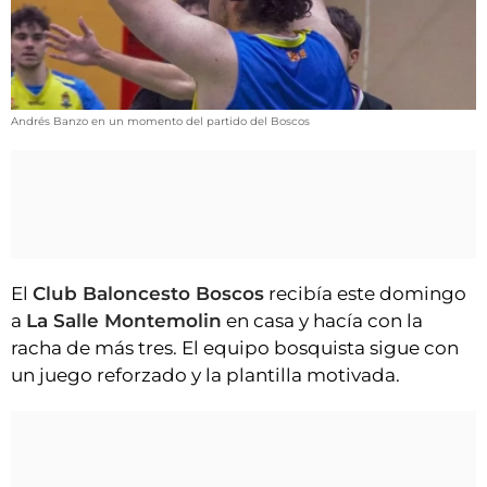
VÍDEOS
CONTACTAR
FIESTAS EN EL ALTO ARAGÓN
FIESTAS DE SAN LORENZO
Andrés Banzo en un momento del partido del Boscos
AGENDA
CARTELERA
FARMACIAS
HORÓSCOPO
El
Club Baloncesto Boscos
recibía este domingo
a
La Salle Montemolin
en casa y hacía con la
ESQUELAS
racha de más tres. El equipo bosquista sigue con
un juego reforzado y la plantilla motivada.
CLUB DEL AMIGO MILITANTE
INICIAR SESIÓN