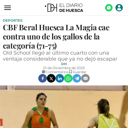
DEPORTES
ACTUALIDAD
CBF Beral Huesca La Magia cae
ECONOMÍA
contra uno de los gallos de la
TECNOLOGÍA
categoría (71-75)
Old School llegó al último cuarto con una
TURISMO
ventaja considerable que ya no dejó escapar
DH
AGROALIMENTACIÓN
01 de Diciembre de 2025
Comentarios
Guardar
DEPORTES
CULTURA
SOCIEDAD
OPINIÓN
GALERÍAS