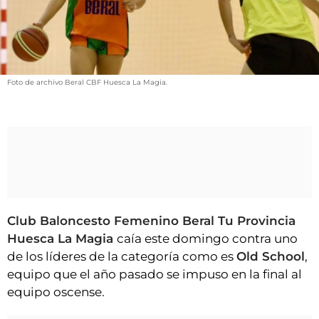
VÍDEOS
CONTACTAR
FIESTAS EN EL ALTO ARAGÓN
FIESTAS DE SAN LORENZO
Foto de archivo Beral CBF Huesca La Magia.
AGENDA
CARTELERA
FARMACIAS
HORÓSCOPO
ESQUELAS
Club Baloncesto Femenino Beral Tu Provincia
Huesca La Magia
caía este domingo contra uno
CLUB DEL AMIGO MILITANTE
de los líderes de la categoría como es
Old School
,
equipo que el año pasado se impuso en la final al
INICIAR SESIÓN
equipo oscense.