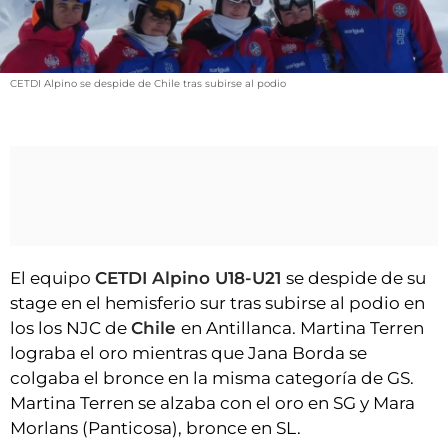
VÍDEOS
CONTACTAR
FIESTAS EN EL ALTO ARAGÓN
CETDI Alpino se despide de Chile tras subirse al podio
FIESTAS DE SAN LORENZO
AGENDA
CARTELERA
FARMACIAS
HORÓSCOPO
El equipo
CETDI Alpino U18-U21
se despide de su
ESQUELAS
stage en el hemisferio sur tras subirse al podio en
los los NJC de
Chile
en Antillanca. Martina Terren
CLUB DEL AMIGO MILITANTE
lograba el oro mientras que Jana Borda se
colgaba el bronce en la misma categoría de GS.
INICIAR SESIÓN
Martina Terren se alzaba con el oro en SG y Mara
Morlans (Panticosa), bronce en SL.