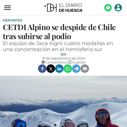
DEPORTES
ACTUALIDAD
CETDI Alpino se despide de Chile
ECONOMÍA
tras subirse al podio
TECNOLOGÍA
El equipo de Jaca logró cuatro medallas en
una concentración en el hemisferio sur
TURISMO
DH
19 de Septiembre de 2024
Comentarios
Guardar
AGROALIMENTACIÓN
DEPORTES
CULTURA
SOCIEDAD
OPINIÓN
GALERÍAS