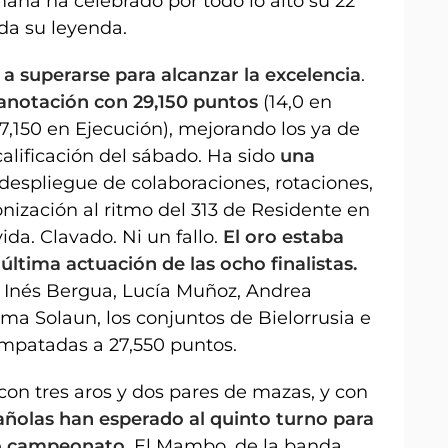
mana ha celebrado por todo lo alto su 22
a su leyenda.
o a superarse para alcanzar la excelencia
.
anotación con 29,150 puntos
(14,0 en
y 7,150 en Ejecución), mejorando los ya de
 calificación del sábado. Ha sido
una
 despliegue de colaboraciones, rotaciones,
onización al ritmo del 313 de Residente en
vida. Clavado. Ni un fallo.
El oro estaba
ltima actuación de las ocho finalistas.
n Inés Bergua, Lucía Muñoz, Andrea
ma Solaun, los conjuntos de Bielorrusia e
empatadas a 27,550 puntos.
con tres aros y dos pares de mazas, y con
añolas han esperado al quinto turno para
so campeonato
. El Mambo, de la banda