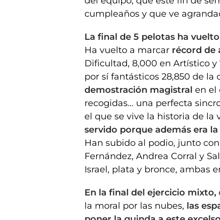
del equipo, que este fin de se
cumpleaños y que ve agrandad
La final de 5 pelotas ha vuelt
Ha vuelto a marcar
récord de 
Dificultad, 8,000 en Artístico 
por sí fantásticos 28,850 de la
demostración magistral
en el
recogidas... una perfecta sincr
el que se vive la historia de la 
servido porque además era la ú
Han subido al podio, junto co
Fernández, Andrea Corral y Sal
Israel, plata y bronce, ambas 
En la final del ejercicio mixto,
la moral por las nubes,
las esp
poner la guinda a este excel