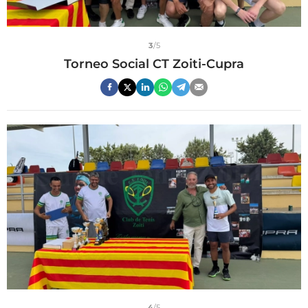
3
/5
Torneo Social CT Zoiti-Cupra
4
/5