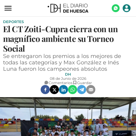
DEPORTES
ACTUALIDAD
El CT Zoiti-Cupra cierra con un
ECONOMÍA
magnífico ambiente su Torneo
TECNOLOGÍA
Social
Se entregaron los premios a los mejores de
TURISMO
todas las categorías y Max González e Inés
Luna fueron los campeones absolutos
AGROALIMENTACIÓN
DH
08 de Junio de 2026
DEPORTES
Comentarios
Guardar
CULTURA
SOCIEDAD
OPINIÓN
GALERÍAS