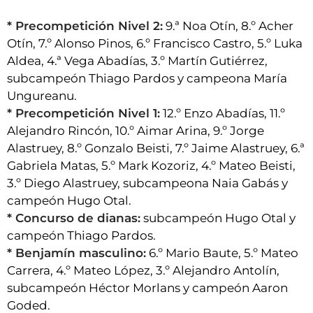
* Precompetición Nivel 2:
9.ª Noa Otín, 8.º Acher
Otín, 7.º Alonso Pinos, 6.º Francisco Castro, 5.º Luka
Aldea, 4.ª Vega Abadías, 3.º Martín Gutiérrez,
subcampeón Thiago Pardos y campeona María
Ungureanu.
* Precompetición Nivel 1:
12.º Enzo Abadías, 11.º
Alejandro Rincón, 10.º Aimar Arina, 9.º Jorge
Alastruey, 8.º Gonzalo Beisti, 7.º Jaime Alastruey, 6.ª
Gabriela Matas, 5.º Mark Kozoriz, 4.º Mateo Beisti,
3.º Diego Alastruey, subcampeona Naia Gabás y
campeón Hugo Otal.
* Concurso de dianas:
subcampeón Hugo Otal y
campeón Thiago Pardos.
* Benjamín masculino:
6.º Mario Baute, 5.º Mateo
Carrera, 4.º Mateo López, 3.º Alejandro Antolín,
subcampeón Héctor Morlans y campeón Aaron
Goded.