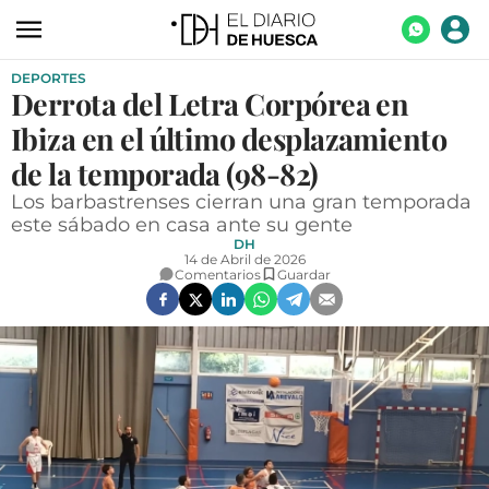
DEPORTES
ACTUALIDAD
Derrota del Letra Corpórea en
ECONOMÍA
Ibiza en el último desplazamiento
TECNOLOGÍA
de la temporada (98-82)
Los barbastrenses cierran una gran temporada
TURISMO
este sábado en casa ante su gente
DH
AGROALIMENTACIÓN
14 de Abril de 2026
Comentarios
Guardar
DEPORTES
CULTURA
SOCIEDAD
OPINIÓN
GALERÍAS