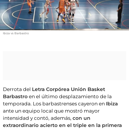
VÍDEOS
CONTACTAR
FIESTAS EN EL ALTO ARAGÓN
FIESTAS DE SAN LORENZO
Ibiza vs Barbastro
AGENDA
CARTELERA
FARMACIAS
HORÓSCOPO
ESQUELAS
Derrota del
Letra Corpórea Unión Basket
Barbastro
en el último desplazamiento de la
CLUB DEL AMIGO MILITANTE
temporada. Los barbastrenses cayeron en
Ibiza
ante un equipo local que mostró mayor
INICIAR SESIÓN
intensidad y contó, además,
con un
extraordinario acierto en el triple en la primera