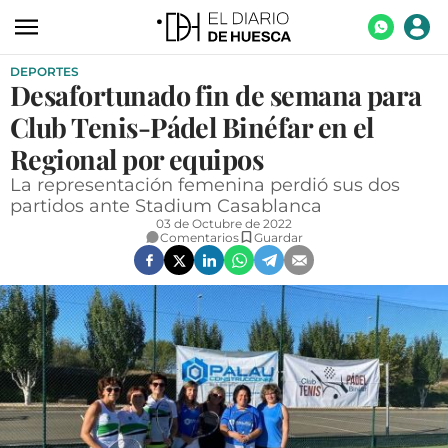
DEPORTES
ACTUALIDAD
Desafortunado fin de semana para
ECONOMÍA
Club Tenis-Pádel Binéfar en el
TECNOLOGÍA
Regional por equipos
La representación femenina perdió sus dos
TURISMO
partidos ante Stadium Casablanca
03 de Octubre de 2022
AGROALIMENTACIÓN
Comentarios
Guardar
DEPORTES
CULTURA
SOCIEDAD
OPINIÓN
GALERÍAS