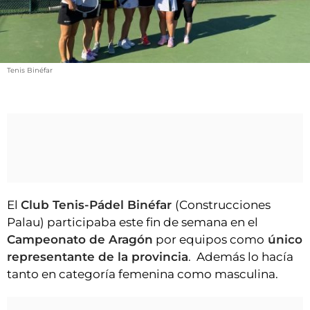
VÍDEOS
CONTACTAR
FIESTAS EN EL ALTO ARAGÓN
Tenis Binéfar
FIESTAS DE SAN LORENZO
AGENDA
CARTELERA
FARMACIAS
HORÓSCOPO
El
Club Tenis-Pádel Binéfar
(Construcciones
ESQUELAS
Palau) participaba este fin de semana en el
Campeonato de Aragón
por equipos como
único
CLUB DEL AMIGO MILITANTE
representante de la provincia
. Además lo hacía
tanto en categoría femenina como masculina.
INICIAR SESIÓN