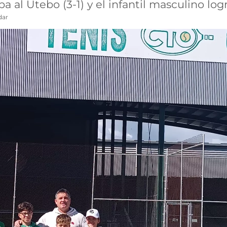
 al Utebo (3-1) y el infantil masculino logr
dar