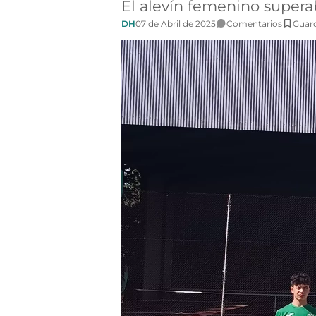
El alevín femenino superaba
DH
07 de Abril de 2025
Comentarios
Guar