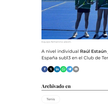
Equipo femenino alevín.
A nivel individual
Raúl Estaún
España sub13 en el Club de Ten
Archivado en
Tenis