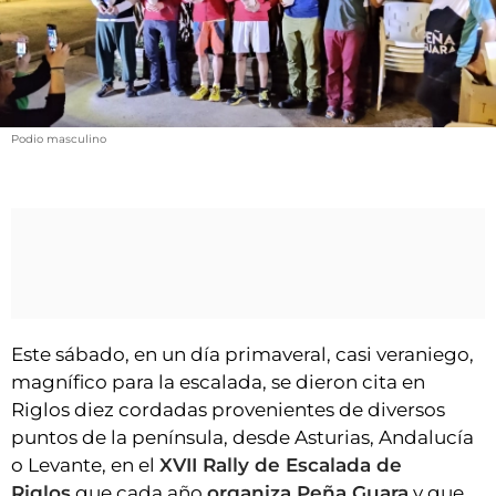
VÍDEOS
CONTACTAR
FIESTAS EN EL ALTO ARAGÓN
FIESTAS DE SAN LORENZO
Podio masculino
AGENDA
CARTELERA
FARMACIAS
HORÓSCOPO
ESQUELAS
Este sábado, en un día primaveral, casi veraniego,
magnífico para la escalada, se dieron cita en
CLUB DEL AMIGO MILITANTE
Riglos diez cordadas provenientes de diversos
puntos de la península, desde Asturias, Andalucía
INICIAR SESIÓN
o Levante, en el
XVII Rally de Escalada de
Riglos
que cada año
organiza Peña Guara
y que