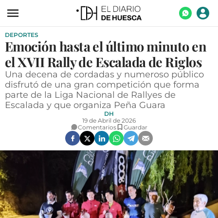
DEPORTES
ACTUALIDAD
Emoción hasta el último minuto en
ECONOMÍA
el XVII Rally de Escalada de Riglos
TECNOLOGÍA
Una decena de cordadas y numeroso público
disfrutó de una gran competición que forma
TURISMO
parte de la Liga Nacional de Rallyes de
Escalada y que organiza Peña Guara
AGROALIMENTACIÓN
DH
19 de Abril de 2026
Comentarios
Guardar
DEPORTES
CULTURA
SOCIEDAD
OPINIÓN
GALERÍAS