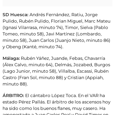
SD Huesca:
Andrés Fernández, Ratiu, Jorge
Pulido, Rubén Pulido, Florian Miguel, Marc Mateu
(Ignasi Vilarrasa, minuto 74), Timor, Sielva (Pablo
Tomeo, minuto 58), Javi Martínez (Lombardo,
minuto 58), Juan Carlos (Juanjo Nieto, minuto 86)
y Obeng (Kanté, minuto 74).
Málaga:
Rubén Yáñez, Juande, Febas, Chavarría
(Álex Calvo, minuto 64), Delmás, Jozabed, Burgos
(Lago Junior, minuto 58), Villalba, Escassi, Rubén
Castro (Fran Sol, minuto 88) y Cristian (Appiah,
minuto 88).
ÁRBITRO:
El cántabro López Toca. En el VAR ha
estado Pérez Pallás. El árbitro de los ascensos hoy
ha sido como los buenos flanes, muy casero. Ha
amonestado a Juan Carlos Real y David Timor en