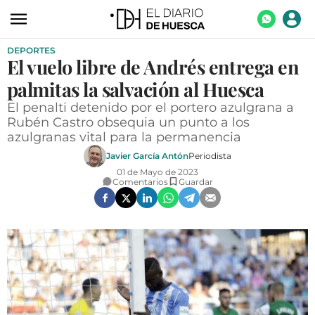
DEPORTES
ACTUALIDAD
El vuelo libre de Andrés entrega en
ECONOMÍA
palmitas la salvación al Huesca
TECNOLOGÍA
El penalti detenido por el portero azulgrana a
Rubén Castro obsequia un punto a los
TURISMO
azulgranas vital para la permanencia
Javier García Antón
Periodista
AGROALIMENTACIÓN
01 de Mayo de 2023
Comentarios
Guardar
DEPORTES
CULTURA
SOCIEDAD
OPINIÓN
GALERÍAS