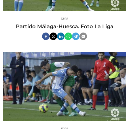
12
/18
Partido Málaga-Huesca. Foto La Liga
13
/18