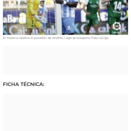
VÍDEOS
CONTACTAR
FIESTAS EN EL ALTO ARAGÓN
FIESTAS DE SAN LORENZO
El Huesca celebra el paradón de Andrés, Lago se exaspera. Foto LaLiga
AGENDA
CARTELERA
FARMACIAS
HORÓSCOPO
FICHA TÉCNICA:
ESQUELAS
CLUB DEL AMIGO MILITANTE
INICIAR SESIÓN