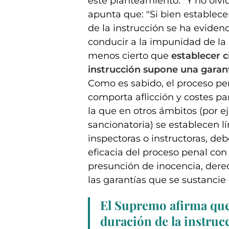
este planteamiento: “Y no olv
apunta que: "Si bien establece
de la instrucción se ha evide
conducir a la impunidad de la 
menos cierto que
establecer c
instrucción supone una garantí
Como es sabido, el proceso p
comporta aflicción y costes pa
la que en otros ámbitos (por e
sancionatoria) se establecen lí
inspectoras o instructoras, de
eficacia del proceso penal co
presunción de inocencia, dere
las garantías que se sustancie
El Supremo afirma qu
duración de la instruc