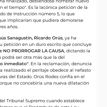
o ha finalizado, debiéndose nombrar nuevo
 el tiempo". Es la lacónica petición de la
gado de Instrucción número 5, lo que
 que implicarían que pudiera demorarse
res años.
esús Sanagustín, Ricardo Orús
, ya ha
 petición en un duro escrito que concluye
de NO PRORROGAR LA CAUSA
, dictando la
 podrá ser otra más que la del
vo inmediato"
. En la reclamación, denuncia
 realizaado el peritaje obedece al nefasto
ras del Estado. Orús Rodes confía en el
porque no concebiría una nueva dilatación
 del Tribunal Supremo cuando establece