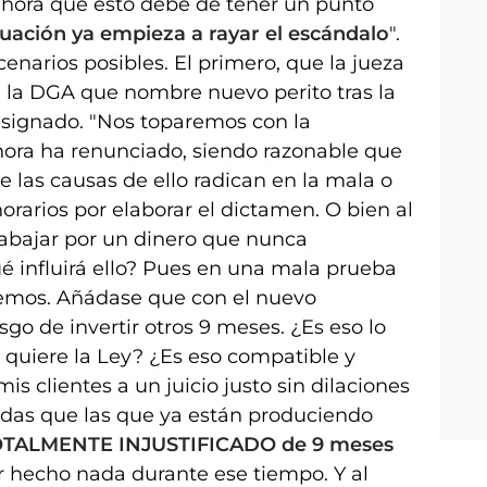
 ahora que esto debe de tener un punto
ituación ya empieza a rayar el escándalo
".
narios posibles. El primero, que la jueza
 a la DGA que nombre nuevo perito tras la
esignado. "Nos toparemos con la
hora ha renunciado, siendo razonable que
 las causas de ello radican en la mala o
orarios por elaborar el dictamen. O bien al
rabajar por un dinero que nunca
é influirá ello? Pues en una mala prueba
remos. Añádase que con el nuevo
o de invertir otros 9 meses. ¿Es eso lo
 quiere la Ley? ¿Es eso compatible y
s clientes a un juicio justo sin dilaciones
das que las que ya están produciendo
OTALMENTE INJUSTIFICADO de 9 meses
 hecho nada durante ese tiempo. Y al