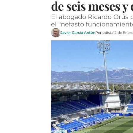
de seis meses y
El abogado Ricardo Orús 
el "nefasto funcionamiento
Javier García Antón
Periodista
12 de Ener