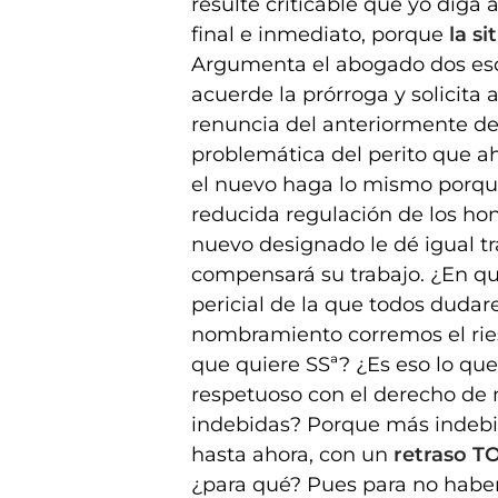
resulte criticable que yo diga
final e inmediato, porque
la s
Argumenta el abogado dos esce
acuerde la prórroga y solicita
renuncia del anteriormente d
problemática del perito que a
el nuevo haga lo mismo porque
reducida regulación de los hon
nuevo designado le dé igual t
compensará su trabajo. ¿En qu
pericial de la que todos duda
nombramiento corremos el riesg
que quiere SSª? ¿Es eso lo que
respetuoso con el derecho de mi
indebidas? Porque más indebi
hasta ahora, con un
retraso T
¿para qué? Pues para no haber