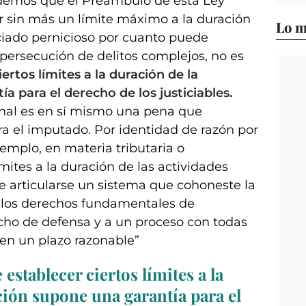
idemos que el Preámbulo de esta Ley
r sin más un límite máximo a la duración
Lo m
nciado pernicioso por cuanto puede
persecución de delitos complejos, no es
iertos límites a la duración de la
a para el derecho de los justiciables.
enal es en sí mismo una pena que
ra el imputado. Por identidad de razón por
jemplo, en materia tributaria o
mites a la duración de las actividades
be articularse un sistema que cohoneste la
n los derechos fundamentales de
cho de defensa y a un proceso con todas
 en un plazo razonable”
e
establecer ciertos límites a la
ción supone una garantía para el