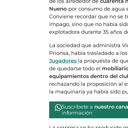
de los alrededor de
cuarenta 
Nueno
por consumo de agua e
Conviene recordar que no se t
impago, sino que no había sido
explotadora durante 35 años de
La sociedad que administra Ví
Prionsa, había trasladado a lo
Jugadores
la propuesta de qu
de quedarse todo el
mobiliario
equipamientos dentro del club
rechazando la proposición al es
la maquinaria ya había sido pu
Suscríbete a
nuestro can
información
La sorpresa se ha producido 