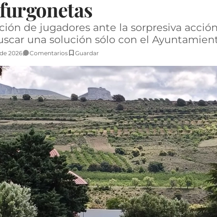
 furgonetas
ión de jugadores ante la sorpresiva acción
uscar una solución sólo con el Ayuntamien
 de 2026
Comentarios
Guardar