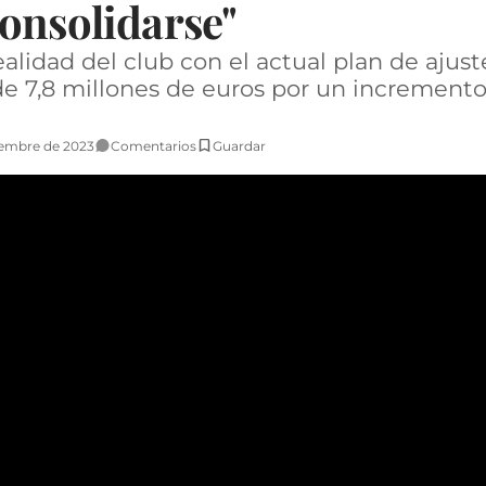
onsolidarse"
alidad del club con el actual plan de ajuste
e 7,8 millones de euros por un incremento
iembre de 2023
Comentarios
Guardar