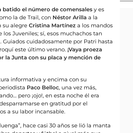
a batido el número de comensales
y es
mo la de Trail, con
Néstor Arilla
a la
 su alegre
Cristina Martínez
a los mandos
 los Juveniles; sí, esos muchachos tan
n
. Guiados cuidadosamente por Patri hasta
roquí este último verano.
¡Vaya proeza
 la Junta con su placa y mención de
ura informativa y encima con su
periodista
Paco Belloc
, una vez más,
ando… pero ¡ojo!, en esta noche él era
 desparramarse en gratitud por el
s a su labor incansable.
luenga”, hace casi 30 años se lió la manta