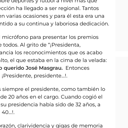
obre deportes y fútbol a nivel más que
cción ha llegado a ser regional. Tantos
n varias ocasiones y para él esta era una
tido a su continua y laboriosa dedicación.
l micrófono para presentar los premios
e todos. Al grito de “¡Presidenta,
ancia los reconocimientos que os acabo
alto, el que estaba en la cima de la velada:
ro querido José Masgrau.
Entonces
 ¡Presidente, presidente…!.
ás siempre el presidente, como también lo
 de 20 años en el cargo. Cuando cogió el
i su presidencia había sido de 32 años, a
 40…!.
orazón, clarividencia y gigas de memoria