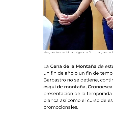
Masgrau, tras recibir la Insignia de Oro. Una gran no
La
Cena de la Montaña
de este
un fin de año o un fin de tem
Barbastro no se detiene, cont
esquí de montaña, Cronoescal
presentación de la temporada d
blanca así como el curso de es
promocionales.