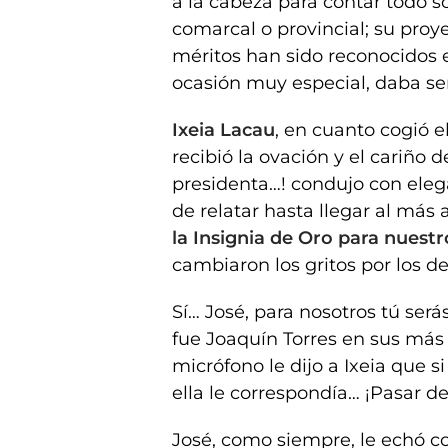
a la cabeza para contar todo s
comarcal o provincial; su proye
méritos han sido reconocidos e
ocasión muy especial, daba sen
Ixeia Lacau
, en cuanto cogió e
recibió la ovación y el cariño d
presidenta…! condujo con eleg
de relatar hasta llegar al más 
la Insignia de Oro para nuest
cambiaron los gritos por los de
Sí… José, para nosotros tú ser
fue Joaquín Torres en sus más
micrófono le dijo a Ixeia que s
ella le correspondía… ¡Pasar de
José, como siempre, le echó c