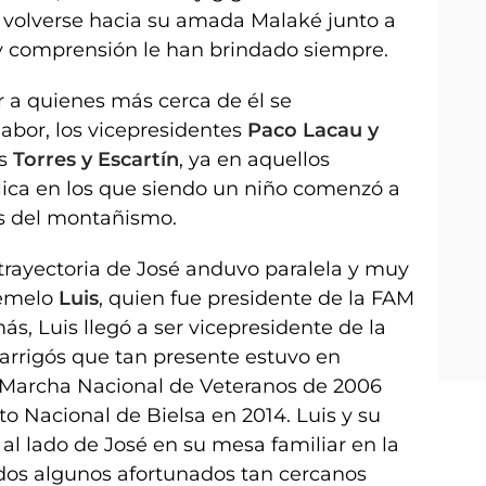
al volverse hacia su amada Malaké junto a
 y comprensión le han brindado siempre.
r a quienes más cerca de él se
bor, los vicepresidentes
Paco Lacau y
es
Torres y Escartín
, ya en aquellos
ca en los que siendo un niño comenzó a
es del montañismo.
trayectoria de José anduvo paralela y muy
gemelo
Luis
, quien fue presidente de la FAM
, Luis llegó a ser vicepresidente de la
rigós que tan presente estuvo en
Marcha Nacional de Veteranos de 2006
o Nacional de Bielsa en 2014. Luis y su
al lado de José en su mesa familiar en la
os algunos afortunados tan cercanos