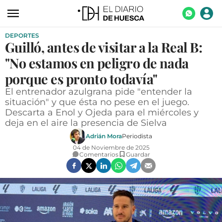
DEPORTES
ACTUALIDAD
Guilló, antes de visitar a la Real B:
ECONOMÍA
"No estamos en peligro de nada
TECNOLOGÍA
porque es pronto todavía"
El entrenador azulgrana pide "entender la
TURISMO
situación" y que ésta no pese en el juego.
Descarta a Enol y Ojeda para el miércoles y
AGROALIMENTACIÓN
deja en el aire la presencia de Sielva
DEPORTES
Adrián Mora
Periodista
04 de Noviembre de 2025
CULTURA
Comentarios
Guardar
SOCIEDAD
OPINIÓN
GALERÍAS