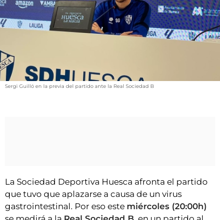
VÍDEOS
CONTACTAR
FIESTAS EN EL ALTO ARAGÓN
FIESTAS DE SAN LORENZO
AGENDA
Sergi Guilló en la previa del partido ante la Real Sociedad B
CARTELERA
FARMACIAS
HORÓSCOPO
ESQUELAS
CLUB DEL AMIGO MILITANTE
La Sociedad Deportiva Huesca afronta el partido
que tuvo que aplazarse a causa de un virus
INICIAR SESIÓN
gastrointestinal. Por eso este
miércoles (20:00h)
se medirá a la
Real Sociedad B
, en un partido al