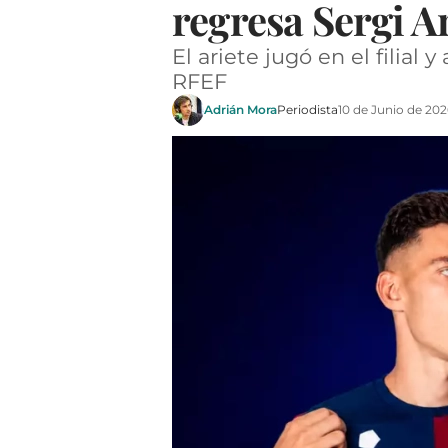
regresa Sergi 
El ariete jugó en el filial
RFEF
Adrián Mora
Periodista
10 de Junio de 202