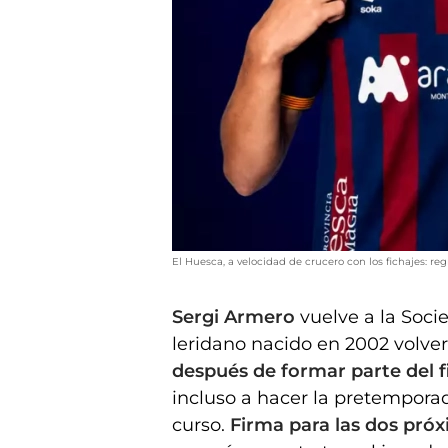
El Huesca, a velocidad de crucero con los fichajes: re
Sergi Armero
vuelve a la Soci
leridano nacido en 2002 volver
después de formar parte del f
incluso a hacer la pretemporad
curso.
Firma para las dos pró