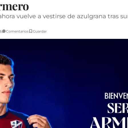
Armero
 y ahora vuelve a vestirse de azulgrana tra
6
Comentarios
Guardar