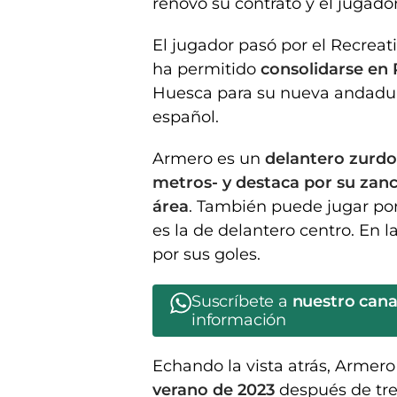
renovó su contrato y el jugado
El jugador pasó por el Recreat
ha permitido
consolidarse en
Huesca para su nueva andadura
español.
Armero es un
delantero zurdo
metros- y destaca por su zan
área
. También puede jugar por
es la de delantero centro. En
por sus goles.
Suscríbete a
nuestro can
información
Echando la vista atrás, Armero
verano de 2023
después de tre