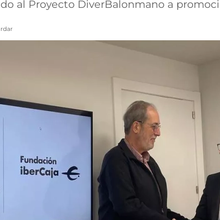
ndo al Proyecto DiverBalonmano a promocio
rdar