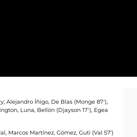
_W
y; Alejandro Íñigo, De Blas (Monge 87'),
lington, Luna, Bellón (Djayson 17'), Egea
al, Marcos Martínez, Gómez, Guti (Val 57’)