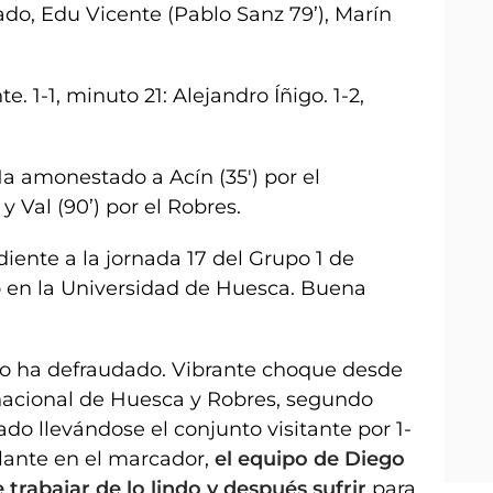
do, Edu Vicente (Pablo Sanz 79’), Marín
. 1-1, minuto 21: Alejandro Íñigo. 1-2,
a amonestado a Acín (35') por el
y Val (90’) por el Robres.
iente a la jornada 17 del Grupo 1 de
 en la Universidad de Huesca. Buena
 no ha defraudado. Vibrante choque desde
nacional de Huesca y Robres, segundo
do llevándose el conjunto visitante por 1-
elante en el marcador,
el equipo de Diego
trabajar de lo lindo y después sufrir
para