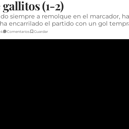
 gallitos (1-2)
do siempre a remolque en el marcador, ha 
ha encarrilado el partido con un gol temp
24
Comentarios
Guardar