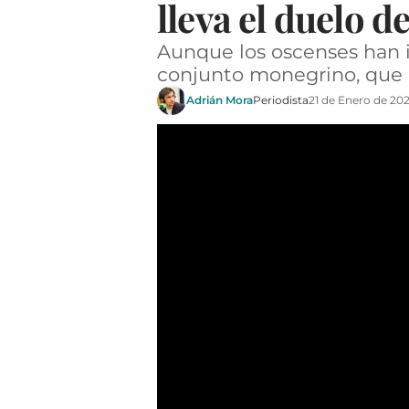
lleva el duelo de
Aunque los oscenses han i
conjunto monegrino, que 
Adrián Mora
Periodista
21 de Enero de 20