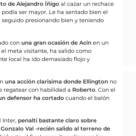
nto de Alejandro Íñigo
al cazar un rechace
o podía ser mayor. Le ha sentado bien el
ha seguido presionando bien y teniendo
ado con
una gran ocasión de Acín
en un
, el meta visitante, ha salido como
nte local ha ido demasiado flojo y
en
una acción clarisima donde Ellington
no
e regatear con habilidad a
Roberto
. Con el
 un defensor ha cortado
cuando el balón
 Inter,
penalti bastante claro sobre
onzalo Val -recién salido al terreno de