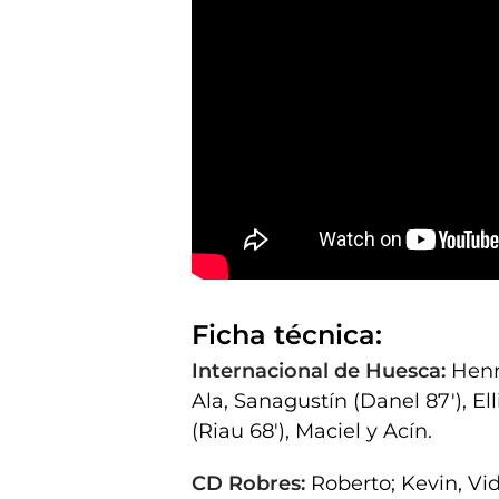
https://youtu.be/eLE_bEQb0xA?si=W6LEDQVpFvn_KV
Ficha técnica:
Internacional de Huesca:
Henr
Ala, Sanagustín (Danel 87'), El
(Riau 68'), Maciel y Acín.
CD Robres:
Roberto; Kevin, Vid