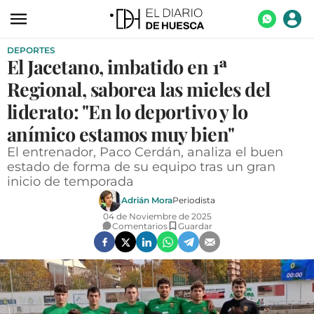
DEPORTES
ACTUALIDAD
El Jacetano, imbatido en 1ª
ECONOMÍA
Regional, saborea las mieles del
TECNOLOGÍA
liderato: "En lo deportivo y lo
anímico estamos muy bien"
TURISMO
El entrenador, Paco Cerdán, analiza el buen
AGROALIMENTACIÓN
estado de forma de su equipo tras un gran
inicio de temporada
DEPORTES
Adrián Mora
Periodista
CULTURA
04 de Noviembre de 2025
Comentarios
Guardar
SOCIEDAD
OPINIÓN
GALERÍAS