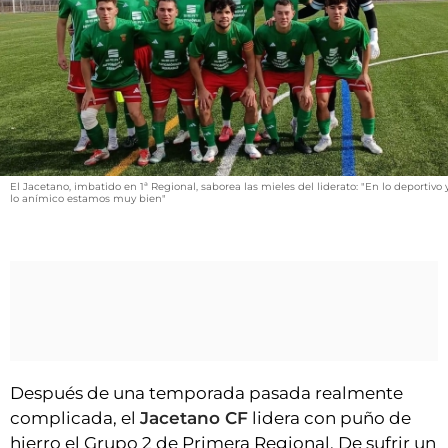
VÍDEOS
CONTACTAR
FIESTAS EN EL ALTO ARAGÓN
FIESTAS DE SAN LORENZO
AGENDA
CARTELERA
El Jacetano, imbatido en 1ª Regional, saborea las mieles del liderato: "En lo deportivo 
lo anímico estamos muy bien"
FARMACIAS
HORÓSCOPO
ESQUELAS
CLUB DEL AMIGO MILITANTE
Después de una temporada pasada realmente
INICIAR SESIÓN
complicada, el
Jacetano CF
lidera con puño de
hierro el Grupo 2 de Primera Regional. De sufrir un