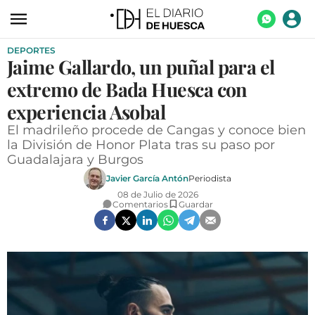
DEPORTES
ACTUALIDAD
Jaime Gallardo, un puñal para el
ECONOMÍA
extremo de Bada Huesca con
TECNOLOGÍA
experiencia Asobal
El madrileño procede de Cangas y conoce bien
TURISMO
la División de Honor Plata tras su paso por
Guadalajara y Burgos
AGROALIMENTACIÓN
Javier García Antón
Periodista
DEPORTES
08 de Julio de 2026
Comentarios
Guardar
CULTURA
SOCIEDAD
OPINIÓN
GALERÍAS