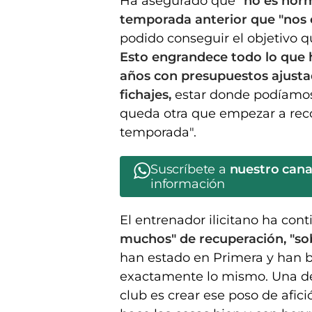
Ha asegurado que
"no es norm
temporada anterior que "nos c
podido conseguir el objetivo q
Esto engrandece todo lo que
años con presupuestos ajustad
fichajes,
estar donde podíamos
queda otra que empezar a rec
temporada".
Suscríbete a
nuestro can
información
El entrenador ilicitano ha co
muchos" de recuperación, "so
han estado en Primera y han 
exactamente lo mismo. Una de
club es crear ese poso de afici