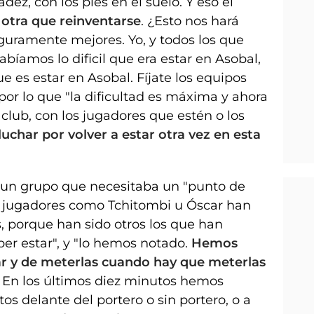
dez, con los pies en el suelo. Y eso el
otra que reinventarse
. ¿Esto nos hará
guramente mejores. Yo, y todos los que
bíamos lo dificil que era estar en Asobal,
ue es estar en Asobal. Fíjate los equipos
por lo que "la dificultad es máxima y ahora
l club, con los jugadores que estén o los
char por volver a estar otra vez en esta
 un grupo que necesitaba un "punto de
os jugadores como Tchitombi u Óscar han
s, porque han sido otros los que han
er estar", y "lo hemos notado.
Hemos
ar y de meterlas cuando hay que meterlas
En los últimos diez minutos hemos
os delante del portero o sin portero, o a