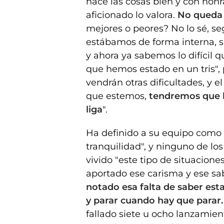
hace las cosas bien y con honra
aficionado lo valora.
No queda 
mejores o peores? No lo sé, se
estábamos de forma interna, sa
y ahora ya sabemos lo difícil q
que hemos estado en un tris", 
vendrán otras dificultades, y e
que estemos,
tendremos que lu
liga
".
Ha definido a su equipo como
tranquilidad", y ninguno de l
vivido "este tipo de situacione
aportado ese carisma y ese sab
notado esa falta de saber est
y parar cuando hay que parar.
fallado siete u ocho lanzamient