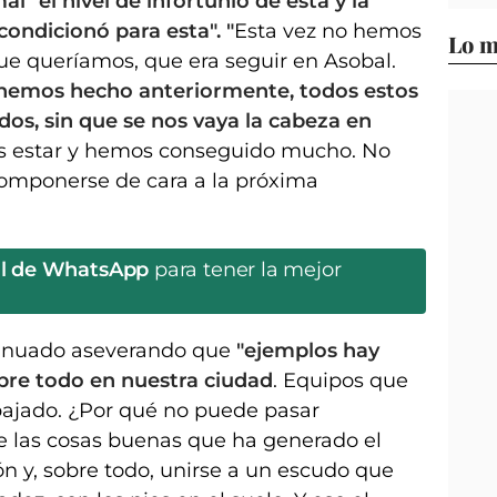
al" el nivel de infortunio de ésta y la
ondicionó para esta". "
Esta vez no hemos
Lo m
ue queríamos, que era seguir en Asobal.
 hemos hecho anteriormente, todos estos
os, sin que se nos vaya la cabeza en
 estar y hemos conseguido mucho. No
omponerse de cara a la próxima
al de WhatsApp
para tener la mejor
ntinuado aseverando que
"ejemplos hay
bre todo en nuestra ciudad
. Equipos que
bajado. ¿Por qué no puede pasar
 las cosas buenas que ha generado el
ón y, sobre todo, unirse a un escudo que