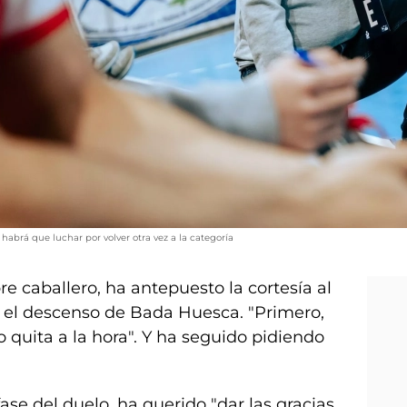
abrá que luchar por volver otra vez a la categoría
e caballero, ha antepuesto la cortesía al
 el descenso de Bada Huesca. "Primero,
o quita a la hora". Y ha seguido pidiendo
se del duelo, ha querido "dar las gracias.