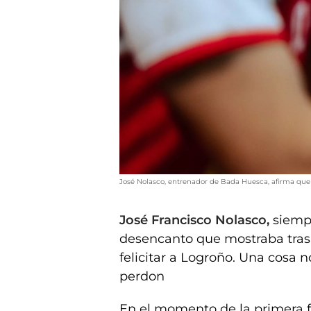
José Nolasco, entrenador de Bada Huesca, afirma que h
José Francisco Nolasco,
siempr
desencanto que mostraba tras
felicitar a Logroño. Una cosa n
perdon
En el momento de la primera fa