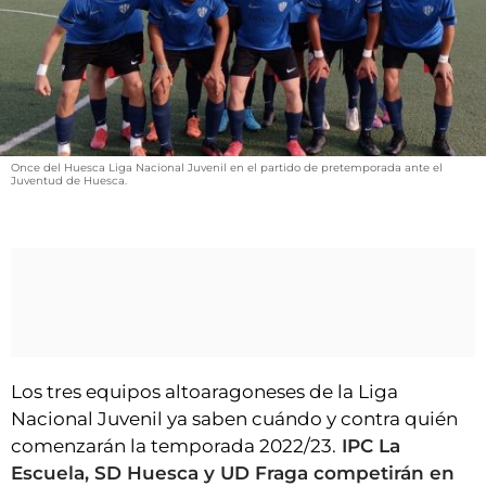
VÍDEOS
CONTACTAR
FIESTAS EN EL ALTO ARAGÓN
FIESTAS DE SAN LORENZO
AGENDA
Once del Huesca Liga Nacional Juvenil en el partido de pretemporada ante el
Juventud de Huesca.
CARTELERA
FARMACIAS
HORÓSCOPO
ESQUELAS
CLUB DEL AMIGO MILITANTE
Los tres equipos altoaragoneses de la Liga
Nacional Juvenil ya saben cuándo y contra quién
INICIAR SESIÓN
comenzarán la temporada 2022/23.
IPC La
Escuela, SD Huesca y UD Fraga competirán en