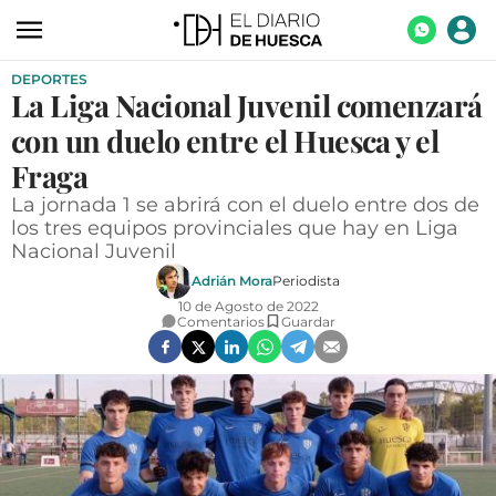
DEPORTES
ACTUALIDAD
La Liga Nacional Juvenil comenzará
ECONOMÍA
con un duelo entre el Huesca y el
TECNOLOGÍA
Fraga
La jornada 1 se abrirá con el duelo entre dos de
TURISMO
los tres equipos provinciales que hay en Liga
Nacional Juvenil
AGROALIMENTACIÓN
Adrián Mora
Periodista
DEPORTES
10 de Agosto de 2022
Comentarios
Guardar
CULTURA
SOCIEDAD
OPINIÓN
GALERÍAS