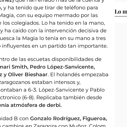
,
y ha tenido que tirar de teléfono para
Lo m
 Magia, con su equipo mermado por las
e los colegiados. Lo ha tenido en la mano,
y ha caído con la intervención decisiva de
Huesca la Magia lo tenía en su mano a tres
 influyentes en un partido tan importante.
tro de las escuetas disponibilidades de
ari Smith, Pedro López-Sanvicente,
 y Oliver Bieshaar
. El holandés empezaba
zaragozanos estaban intensos y,
ontaban a 6-3. López-Sanvicente y Pablo
ectronico (6-8). Replicaba también desde
enía atmósfera de derbi.
nidad B con
Gonzalo Rodríguez, Figueroa,
 cambios en Zaragoza con Muñoz, Colom