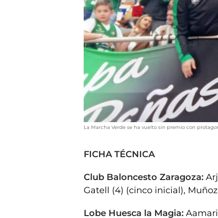
La Marcha Verde se ha vuelto sin premio con protagon
FICHA TÉCNICA
Club Baloncesto Zaragoza:
Ar
Gatell (4) (cinco inicial), Muñoz
Lobe Huesca la Magia:
Aamari 