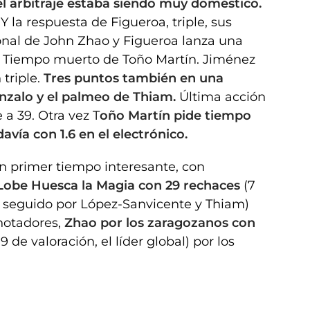
l arbitraje estaba siendo muy doméstico.
.
Y la respuesta de Figueroa, triple, sus
onal de John Zhao y Figueroa lanza una
4. Tiempo muerto de Toño Martín. Jiménez
 triple.
Tres puntos también en una
onzalo y el palmeo de Thiam.
Última acción
a 39. Otra vez T
oño Martín pide tiempo
davía con 1.6 en el electrónico.
un primer tiempo interesante, con
Lobe Huesca la Magia con 29 rechaces
(7
 seguido por López-Sanvicente y Thiam)
notadores,
Zhao por los zaragozanos con
9 de valoración, el líder global) por los