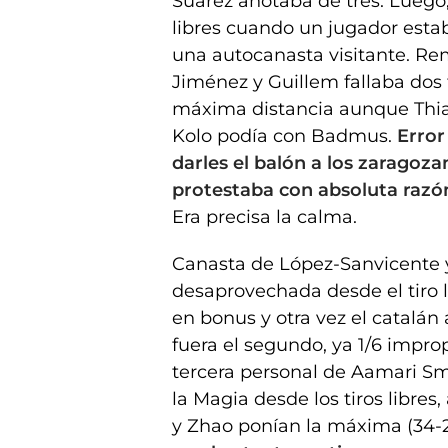
Suárez anotaba de tres. Luego, 
libres cuando un jugador esta
una autocanasta visitante. Rem
Jiménez y Guillem fallaba dos t
máxima distancia aunque Thiam
Kolo podía con Badmus.
Error
darles el balón a los zaragoza
protestaba con absoluta razó
Era precisa la calma.
Canasta de López-Sanvicente y
desaprovechada desde el tiro l
en bonus y otra vez el catalán 
fuera el segundo, ya 1/6 impro
tercera personal de Aamari Sm
la Magia desde los tiros libre
y Zhao ponían la máxima (34-