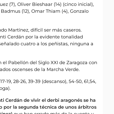
z (7), Oliver Bieshaar (14) (cinco inicial),
 Badmus (12), Omar Thiam (4), Gonzalo
o Martínez, difícil ser más caseros.
nti Cerdán por la evidente tonalidad
señalado cuatro a los peñistas, ninguna a
el Pabellón del Siglo XXI de Zaragoza con
ados oscenses de la Marcha Verde.
 17-19, 28-26, 39-39 (descanso), 54-50, 61,54,
oga).
ti Cerdán de vivir el derbi aragonés se ha
 por la segunda técnica de unos árbitros
tínez)
que han errado más de la cuenta y