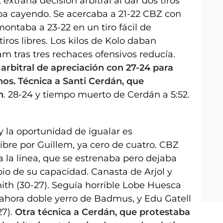
extraña decisión arbitral al dar dos tiros
ba cayendo. Se acercaba a 21-22 CBZ con
ontaba a 23-22 en un tiro fácil de
iros libres. Los kilos de Kolo daban
 tras tres rechaces ofensivos reducía.
 arbitral de apreciación con 27-24 para
nos. Técnica a Santi Cerdán, que
n
. 28-24 y tiempo muerto de Cerdán a 5:52.
 la oportunidad de igualar es
ibre por Guillem, ya cero de cuatro. CBZ
a la línea, que se estrenaba pero dejaba
pio de su capacidad. Canasta de Arjol y
ith (30-27). Seguía horrible Lobe Huesca
s, ahora doble yerro de Badmus, y Edu Gatell
27).
Otra técnica a Cerdán, que protestaba