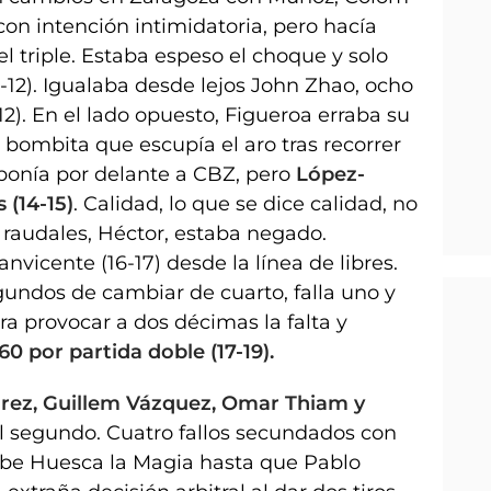
con intención intimidatoria, pero hacía
l triple. Estaba espeso el choque y solo
12). Igualaba desde lejos John Zhao, ocho
12). En el lado opuesto, Figueroa erraba su
bombita que escupía el aro tras recorrer
 ponía por delante a CBZ, pero
López-
 (14-15)
. Calidad, lo que se dice calidad, no
 raudales, Héctor, estaba negado.
nvicente (16-17) desde la línea de libres.
gundos de cambiar de cuarto, falla uno y
 provocar a dos décimas la falta y
60 por partida doble (17-19).
rez, Guillem Vázquez, Omar Thiam y
l segundo. Cuatro fallos secundados con
obe Huesca la Magia hasta que Pablo