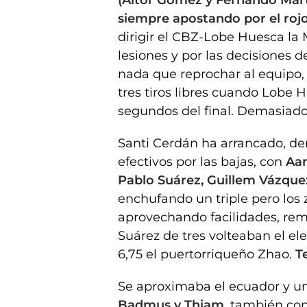
siempre apostando por el rojo
dirigir el CBZ-Lobe Huesca la
lesiones y por las decisiones d
nada que reprochar al equipo, 
tres tiros libres cuando Lobe 
segundos del final. Demasiado
Santi Cerdán ha arrancado, den
efectivos por las bajas, con
Aam
Pablo Suárez, Guillem Vázquez
enchufando un triple pero los 
aprovechando facilidades, rem
Suárez de tres volteaban el el
6,75 el puertorriqueño Zhao.
T
Se aproximaba el ecuador y u
Badmus y Thiam,
también con