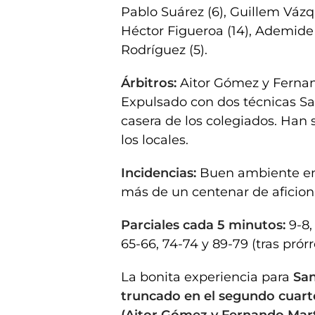
Pablo Suárez (6), Guillem Vázque
Héctor Figueroa (14), Ademide
Rodríguez (5).
Árbitros:
Aitor Gómez y Fernand
Expulsado con dos técnicas Sa
casera de los colegiados. Han 
los locales.
Incidencias:
Buen ambiente en 
más de un centenar de aficion
Parciales cada 5 minutos:
9-8,
65-66, 74-74 y 89-79 (tras prórr
La bonita experiencia para
San
truncado en el segundo cuarto
(Aitor Gómez y Fernando Mar