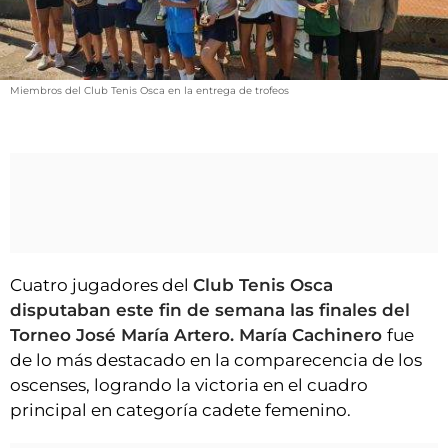
VÍDEOS
CONTACTAR
FIESTAS EN EL ALTO ARAGÓN
Miembros del Club Tenis Osca en la entrega de trofeos
FIESTAS DE SAN LORENZO
AGENDA
CARTELERA
FARMACIAS
HORÓSCOPO
Cuatro jugadores del
Club Tenis Osca
ESQUELAS
disputaban este fin de semana las finales del
Torneo José María Artero. María Cachinero
fue
CLUB DEL AMIGO MILITANTE
de lo más destacado en la comparecencia de los
oscenses, logrando la victoria en el cuadro
INICIAR SESIÓN
principal en categoría cadete femenino.