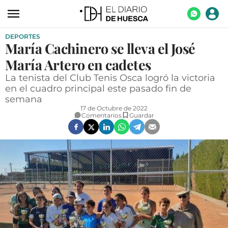
DEPORTES
ACTUALIDAD
María Cachinero se lleva el José
ECONOMÍA
María Artero en cadetes
TECNOLOGÍA
La tenista del Club Tenis Osca logró la victoria
en el cuadro principal este pasado fin de
TURISMO
semana
17 de Octubre de 2022
AGROALIMENTACIÓN
Comentarios
Guardar
DEPORTES
CULTURA
SOCIEDAD
OPINIÓN
GALERÍAS