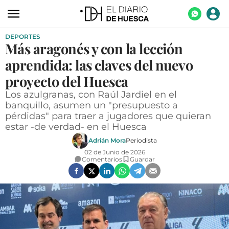
DEPORTES
ACTUALIDAD
Más aragonés y con la lección
ECONOMÍA
aprendida: las claves del nuevo
TECNOLOGÍA
proyecto del Huesca
Los azulgranas, con Raúl Jardiel en el
TURISMO
banquillo, asumen un "presupuesto a
pérdidas" para traer a jugadores que quieran
AGROALIMENTACIÓN
estar -de verdad- en el Huesca
DEPORTES
Adrián Mora
Periodista
02 de Junio de 2026
CULTURA
Comentarios
Guardar
SOCIEDAD
OPINIÓN
GALERÍAS