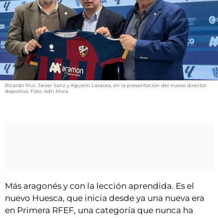
VÍDEOS
CONTACTAR
FIESTAS EN EL ALTO ARAGÓN
FIESTAS DE SAN LORENZO
AGENDA
Ricardo Mur, Javier Sanz y Agustín Lasaosa, en la presentación del nuevo director
CARTELERA
deportivo. Foto: Adri Mora
FARMACIAS
HORÓSCOPO
ESQUELAS
CLUB DEL AMIGO MILITANTE
Más aragonés y con la lección aprendida. Es el
INICIAR SESIÓN
nuevo Huesca, que inicia desde ya una nueva era
en Primera RFEF, una categoría que nunca ha