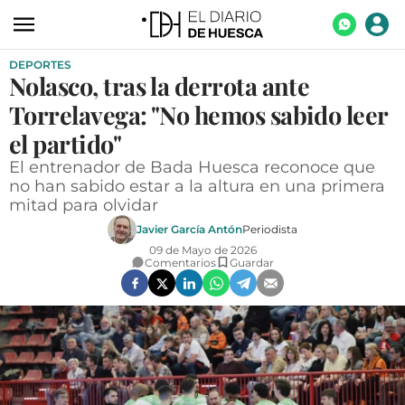
DEPORTES
ACTUALIDAD
Nolasco, tras la derrota ante
ECONOMÍA
Torrelavega: "No hemos sabido leer
TECNOLOGÍA
el partido"
El entrenador de Bada Huesca reconoce que
TURISMO
no han sabido estar a la altura en una primera
mitad para olvidar
AGROALIMENTACIÓN
Javier García Antón
Periodista
DEPORTES
09 de Mayo de 2026
Comentarios
Guardar
CULTURA
SOCIEDAD
OPINIÓN
GALERÍAS