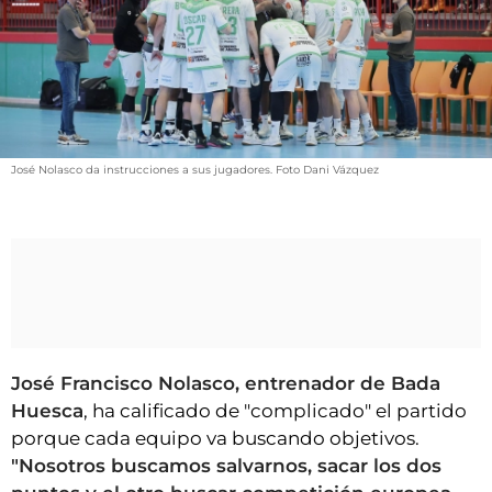
VÍDEOS
CONTACTAR
FIESTAS EN EL ALTO ARAGÓN
FIESTAS DE SAN LORENZO
AGENDA
José Nolasco da instrucciones a sus jugadores. Foto Dani Vázquez
CARTELERA
FARMACIAS
HORÓSCOPO
ESQUELAS
CLUB DEL AMIGO MILITANTE
José Francisco Nolasco, entrenador de Bada
Huesca
, ha calificado de "complicado" el partido
porque cada equipo va buscando objetivos.
INICIAR SESIÓN
"Nosotros buscamos salvarnos, sacar los dos