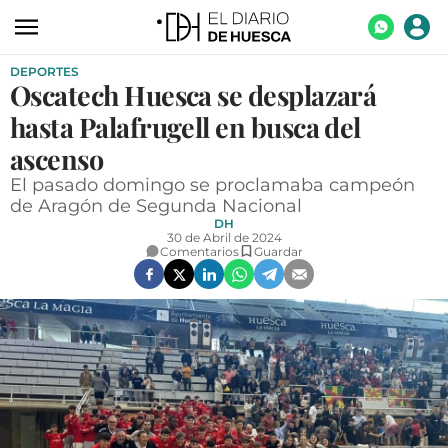
DEPORTES
ACTUALIDAD
Oscatech Huesca se desplazará
ECONOMÍA
hasta Palafrugell en busca del
TECNOLOGÍA
ascenso
El pasado domingo se proclamaba campeón
TURISMO
de Aragón de Segunda Nacional
DH
AGROALIMENTACIÓN
30 de Abril de 2024
Comentarios
Guardar
DEPORTES
CULTURA
SOCIEDAD
OPINIÓN
GALERÍAS