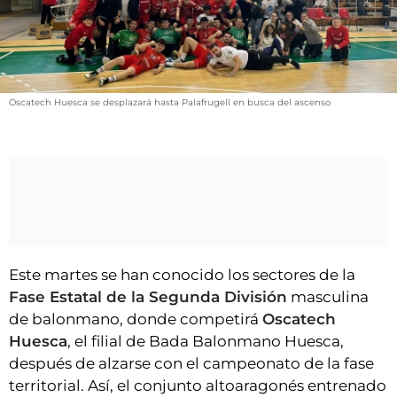
VÍDEOS
CONTACTAR
FIESTAS EN EL ALTO ARAGÓN
FIESTAS DE SAN LORENZO
Oscatech Huesca se desplazará hasta Palafrugell en busca del ascenso
AGENDA
CARTELERA
FARMACIAS
HORÓSCOPO
ESQUELAS
Este martes se han conocido los sectores de la
Fase Estatal de la Segunda División
masculina
CLUB DEL AMIGO MILITANTE
de balonmano, donde competirá
Oscatech
Huesca
, el filial de Bada Balonmano Huesca,
INICIAR SESIÓN
después de alzarse con el campeonato de la fase
territorial. Así, el conjunto altoaragonés entrenado