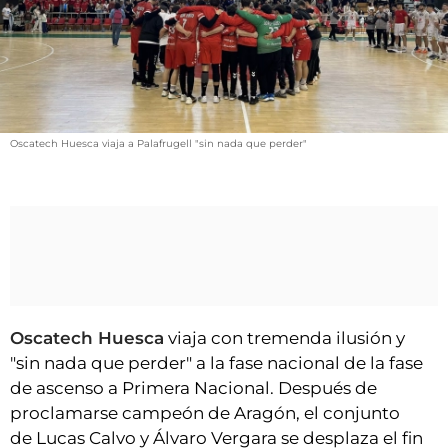
VÍDEOS
CONTACTAR
FIESTAS EN EL ALTO ARAGÓN
FIESTAS DE SAN LORENZO
Oscatech Huesca viaja a Palafrugell "sin nada que perder"
AGENDA
CARTELERA
FARMACIAS
HORÓSCOPO
ESQUELAS
Oscatech Huesca
viaja con tremenda ilusión y
CLUB DEL AMIGO MILITANTE
"sin nada que perder" a la fase nacional de la fase
de ascenso a Primera Nacional. Después de
INICIAR SESIÓN
proclamarse campeón de Aragón, el conjunto
de Lucas Calvo y Álvaro Vergara se desplaza el fin