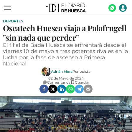
DEPORTES
ACTUALIDAD
Oscatech Huesca viaja a Palafrugell
ECONOMÍA
"sin nada que perder"
TECNOLOGÍA
El filial de Bada Huesca se enfrentará desde el
viernes 10 de mayo a tres potentes rivales en la
TURISMO
lucha por la fase de ascenso a Primera
Nacional
AGROALIMENTACIÓN
Adrián Mora
Periodista
DEPORTES
02 de Mayo de 2024
Comentarios
Guardar
CULTURA
SOCIEDAD
OPINIÓN
GALERÍAS